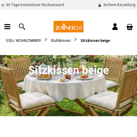
60 Tage kostenloser Rückversand
Sichere Bezahlung
alt springen
War
ESS-/ WOHNZIMMER
Stuhlkissen
Sitzkissen beige
Sitzkissen beige