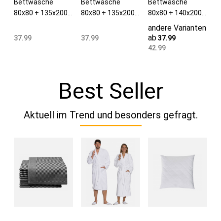
Bettwäsche
Bettwäsche
Bettwäsche
80x80 + 135x200
80x80 + 135x200
80x80 + 140x200
cm Baumwollmix
cm Baumwollmix
cm Baumwollmix
andere Varianten
10mm weiß
4mm weiß
beige
ab
37.99
37.99
37.99
42.99
Best Seller
Aktuell im Trend und besonders gefragt.