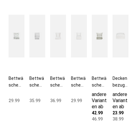
Bettwä
Bettwä
Bettwä
Bettwä
Bettwä
Decken
sche
sche
sche
sche
sche
bezug
80x80 +
80x80 +
80x80 +
80x80 +
Musseli
mit
andere
andere
135x20
140x20
140x20
140x20
n 80x80
Knöpfe
Variant
Variant
29.99
35.99
36.99
29.99
0 cm
0 cm
0 cm
0 cm
+
n
en ab
en ab
Baumw
Baumw
Baumw
Baumw
135x20
240x22
42.99
23.99
olle
olle
olle
olle
0 cm
0 cm
46.99
38.99
Hirsche
3mm
6mm
weiß
Baumw
Baumw
weiß
weiß
olle
olle