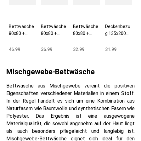
Bettwäsche
Bettwäsche
Bettwäsche
Deckenbezu
80x80 +
80x80 +
80x80 +
g 135x200
135x200 cm
135x200 cm
135x200 cm
cm Fell-Optik
Fell-Optik
Mikrofaser
Mikrofaser
Mikrofaser
46.99
36.99
32.99
31.99
Mikrofaser
graphit
grau
grau
grau
Mischgewebe-Bettwäsche
Bettwäsche aus Mischgewebe vereint die positiven
Eigenschaften verschiedener Materialien in einem Stoff.
In der Regel handelt es sich um eine Kombination aus
Naturfasern wie Baumwolle und synthetischen Fasern wie
Polyester. Das Ergebnis ist eine ausgewogene
Materialqualität, die sowohl angenehm auf der Haut liegt
als auch besonders pflegeleicht und langlebig ist.
Mischgewebe-Bettwäsche eignet sich ideal für den