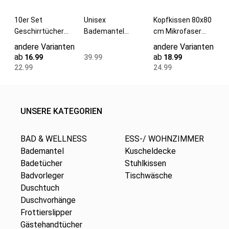
10er Set
Unisex
Kopfkissen 80x80
Geschirrtücher
Bademantel
cm Mikrofaser
Baumwolle 46x70
Schalkragen 100%
Füllung 840 g
andere Varianten
andere Varianten
cm schwarz
Baumwolle M weiß
ab
ab
16.99
39.99
18.99
22.99
24.99
UNSERE KATEGORIEN
BAD & WELLNESS
ESS-/ WOHNZIMMER
Bademantel
Kuscheldecke
Badetücher
Stuhlkissen
Badvorleger
Tischwäsche
Duschtuch
Duschvorhänge
Frottierslipper
Gästehandtücher