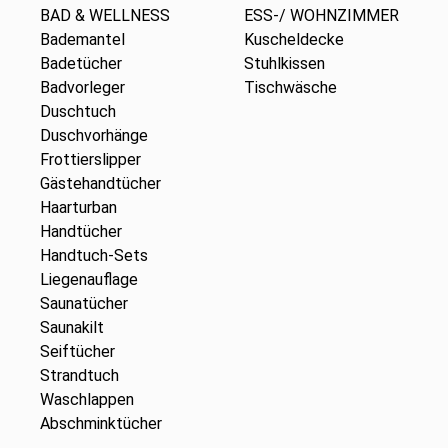
BAD & WELLNESS
ESS-/ WOHNZIMMER
Bademantel
Kuscheldecke
Badetücher
Stuhlkissen
Badvorleger
Tischwäsche
Duschtuch
Duschvorhänge
Frottierslipper
Gästehandtücher
Haarturban
Handtücher
Handtuch-Sets
Liegenauflage
Saunatücher
Saunakilt
Seiftücher
Strandtuch
Waschlappen
Abschminktücher