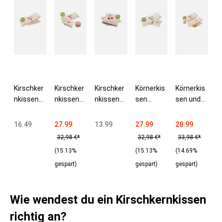
Kirschker
Kirschker
Kirschker
Körnerkis
Körnerkis
nkissen
nkissen
nkissen
sen
sen und
20x53 cm
20x53
21x21 cm
21x21 cm
Kirschker
100%
und
100%
Kirschker
nkissen
16.49
27.99
13.99
27.99
28.99
Baumwoll
21x21 cm
Baumwoll
nkissen
20x53 cm
32,98 €*
32,98 €*
33,98 €*
e Füllung
100%
e Füllung
20x53 cm
100%
(15.13%
(15.13%
(14.69%
600g
Baumwoll
320g
Baumwoll
e
gespart)
gespart)
e
gespart)
Wie wendest du ein Kirschkernkissen
richtig an?