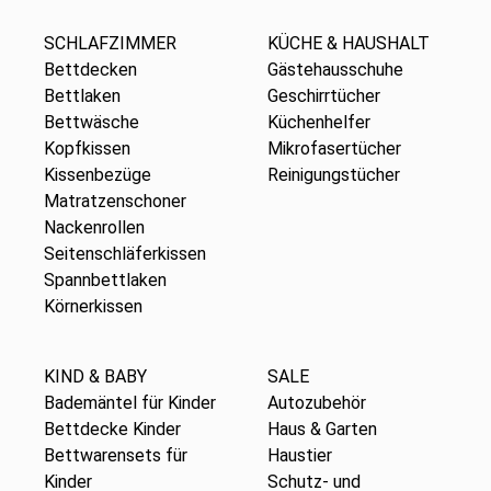
SCHLAFZIMMER
KÜCHE & HAUSHALT
Bettdecken
Gästehausschuhe
Bettlaken
Geschirrtücher
Bettwäsche
Küchenhelfer
Kopfkissen
Mikrofasertücher
Kissenbezüge
Reinigungstücher
Matratzenschoner
Nackenrollen
Seitenschläferkissen
Spannbettlaken
Körnerkissen
KIND & BABY
SALE
Bademäntel für Kinder
Autozubehör
Bettdecke Kinder
Haus & Garten
Bettwarensets für
Haustier
Kinder
Schutz- und