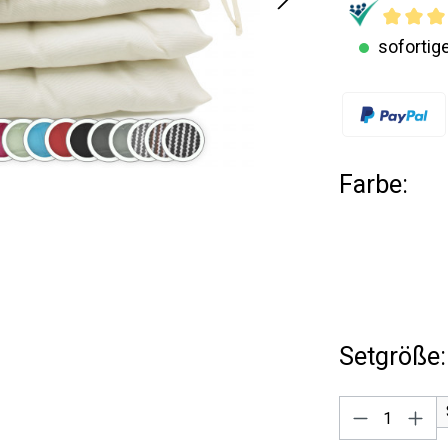
sofortige
Farbe:
Setgröße:
Produkt A