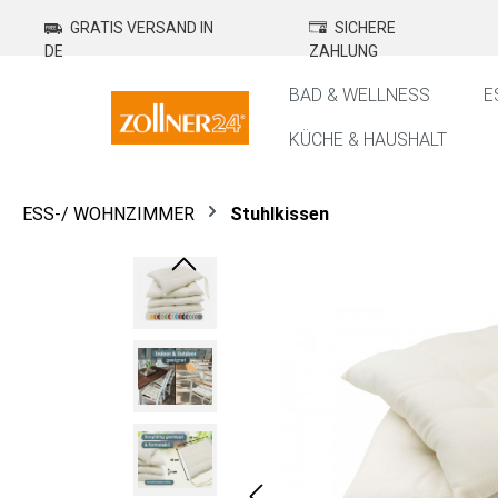
springen
Zur Hauptnavigation springen
GRATIS VERSAND IN
SICHERE
DE
ZAHLUNG
BAD & WELLNESS
E
KÜCHE & HAUSHALT
ESS-/ WOHNZIMMER
Stuhlkissen
Bildergalerie überspringen