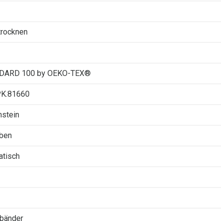
 trocknen
DARD 100 by OEKO-TEX®
PK.81660
stein
rben
atisch
bänder