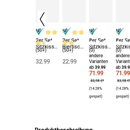
2er Set
3er Set
8er Set
8er Se
Sitzkisse
Biertischa
Sitzkisse
Sitzk
(50+)
(50+)
(0)
(0)
n mit
uflagense
n
n
andere
andere
Bändern
t beige
40x40x6
40x40
32.99
22.99
Varianten
Varian
40x40x4
cm braun-
cm gr
ab
ab
39.99
39.9
cm
meliert
melier
71.99
71.99
hellgrau
83,98 €*
83,98 €
(14.28%
(14.28%
gespart)
gespart)