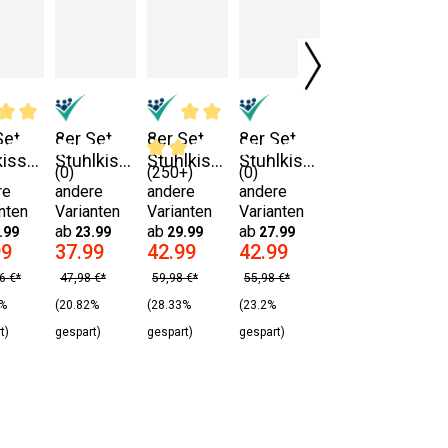
Set
8er Set
8er Set
8er Set
kisse
Stuhlkiss
Stuhlkiss
Stuhlkiss
(0)
(250+)
(0)
t
en mit
en mit
en mit
re
andere
andere
andere
dern
Bändern
Bändern
Bändern
nten
Varianten
Varianten
Varianten
40x4
38x38x2
38x38x6
40x40x3
ab
ab
ab
.99
23.99
29.99
27.99
cm rot
cm
cm
99
37.99
42.99
42.99
grau
creme
creme
6 €*
47,98 €*
59,98 €*
55,98 €*
9%
(20.82%
(28.33%
(23.2%
t)
gespart)
gespart)
gespart)