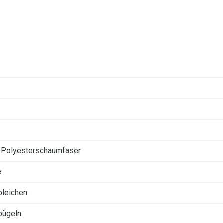
Polyesterschaumfaser
e
 bleichen
 bügeln