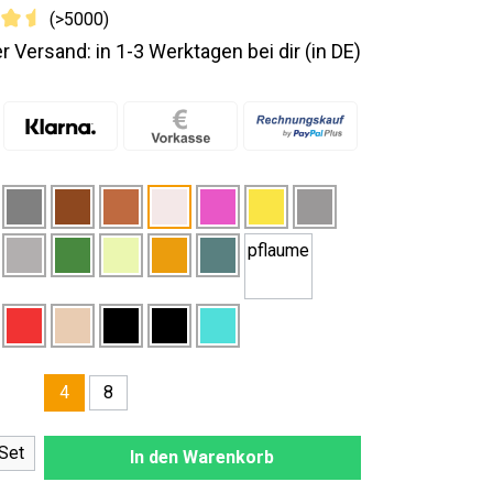
(>5000)
r Versand: in 1-3 Werktagen bei dir (in DE)
pflaume
8
4
nzahl: Gib den gewünschten Wert ein oder
Set
In den Warenkorb