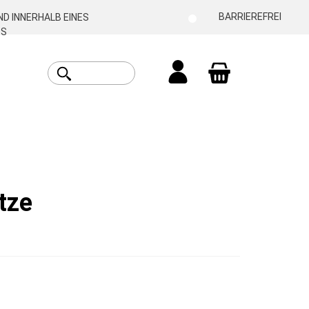
BARRIEREFREI
D INNERHALB EINES
ES
Warenkorb enthäl
tze