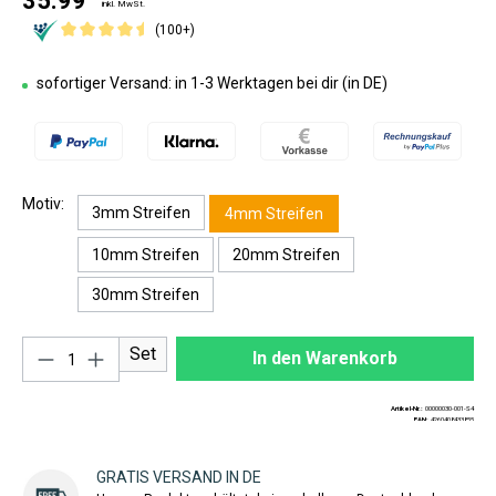
35.99
inkl. MwSt.
(100+)
sofortiger Versand: in 1-3 Werktagen bei dir (in DE)
Motiv:
3mm Streifen
4mm Streifen
10mm Streifen
20mm Streifen
30mm Streifen
Produkt Anzahl: Gib den gewünschten Wert ei
Set
In den Warenkorb
Artikel-Nr.:
00000030-001-S4
EAN:
4260408433855
GRATIS VERSAND IN DE