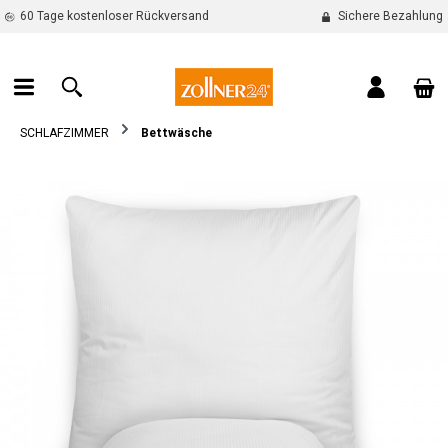
60 Tage kostenloser Rückversand
Sichere Bezahlung
alt springen
War
SCHLAFZIMMER
Bettwäsche
Bildergalerie überspringen