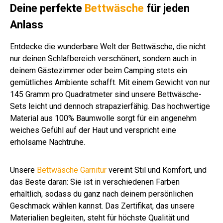
hra
Ste
g
g
g
ß
ß
g
Ste
Ste
Deine perfekte
Bettwäsche
für jeden
zit
g
wei
wei
wei
g
g
Anlass
ß
ß
ß
gra
u
Entdecke die wunderbare Welt der Bettwäsche, die nicht
nur deinen Schlafbereich verschönert, sondern auch in
deinem Gästezimmer oder beim Camping stets ein
gemütliches Ambiente schafft. Mit einem Gewicht von nur
145 Gramm pro Quadratmeter sind unsere Bettwäsche-
Sets leicht und dennoch strapazierfähig. Das hochwertige
Material aus 100% Baumwolle sorgt für ein angenehm
weiches Gefühl auf der Haut und verspricht eine
erholsame Nachtruhe.
Unsere
Bettwäsche Garnitur
vereint Stil und Komfort, und
das Beste daran: Sie ist in verschiedenen Farben
erhältlich, sodass du ganz nach deinem persönlichen
Geschmack wählen kannst. Das Zertifikat, das unsere
Materialien begleiten, steht für höchste Qualität und