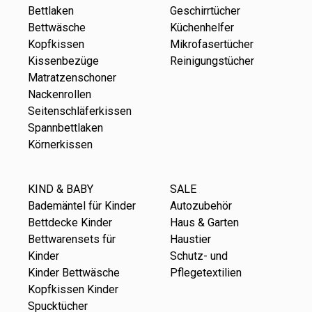
Bettlaken
Geschirrtücher
Bettwäsche
Küchenhelfer
Kopfkissen
Mikrofasertücher
Kissenbezüge
Reinigungstücher
Matratzenschoner
Nackenrollen
Seitenschläferkissen
Spannbettlaken
Körnerkissen
KIND & BABY
SALE
Bademäntel für Kinder
Autozubehör
Bettdecke Kinder
Haus & Garten
Bettwarensets für
Haustier
Kinder
Schutz- und
Kinder Bettwäsche
Pflegetextilien
Kopfkissen Kinder
Spucktücher