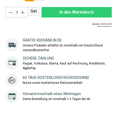
Produkt Anzahl: Gib den gewünschten Wert ei
Set
In den Warenkorb
Artikel-Nr.:
00000443-320330
EAN:
4260408436726
GRATIS VERSAND IN DE
Unsere Produkte erhältst du innerhalb von Deutschland
versandkostenfrei
SICHERE ZAHLUNG
Paypal, Vorkasse, Klarna, Kauf auf Rechnung, Kreditkarte,
ApplePay
60 TAGE KOSTENLOSER RÜCKVERSAND
Nutze unser kostenloses Retourenetikett
Versand innerhalb eines Werktages
Deine Bestellung ist innerhalb 1-3 Tagen bei dir