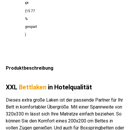
wolle
g/qm
wolle
wolle
wollmi
g/qm
€*
Baum
x
(15.77
wolle
%
gespart
)
Produktbeschreibung
XXL
Bettlaken
in Hotelqualität
Dieses extra große Laken ist der passende Partner für Ihr
Bett in komfortabler Übergröße. Mit einer Spannweite von
320x330 m lässt sich Ihre Matratze einfach beziehen. So
können Sie den Komfort eines 200x200 cm Bettes in
vollen Zügen genießen. Und auch für Boxspringbetten oder