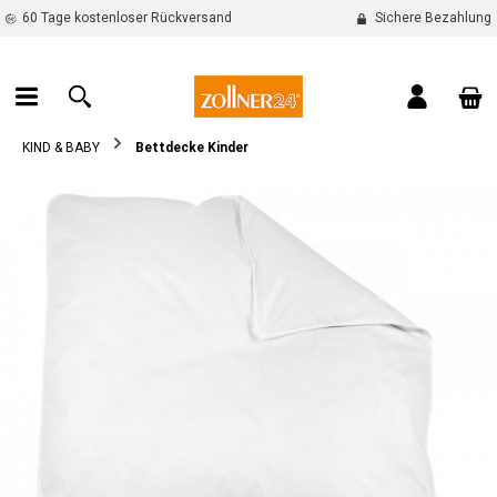
60 Tage kostenloser Rückversand
Sichere Bezahlung
alt springen
War
KIND & BABY
Bettdecke Kinder
Bildergalerie überspringen