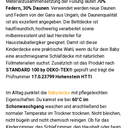
Materialzusammensetzung der Füllung lautet
70%
Federn, 30% Daunen
. Verwendet werden neue Daunen
und Federn von der Gans aus Ungarn, die Daunenqualität
ist als exzellent angegeben. Die Bettdecke ist
hautfreundlich, hochwertig verarbeitet sowie
milbenresistent und laut Hersteller für
Hausstauballergiker geeignet. Damit ist diese
Kinderdecke eine praktische Wahl, wenn du für dein Baby
eine anschmiegsame Schlafdecke mit natürlichen
Füllmaterialien suchst. Zusätzlich ist das Produkt nach
STANDARD 100 by OEKO-TEX®
geprüft und trägt die
Prüfnummer
17.0.23799 Hohenstein HTTI
.
Im Alltag punktet die
Babydecke
mit pflegeleichten
Eigenschaften. Du kannst sie bei
60°C im
Schonwaschgang
waschen und anschließend bei
normaler Temperatur im Trockner trocknen. Nicht bleichen,
nicht bügeln und nicht chemisch reinigen. Ob für das
Kinderzimmer, das Schlafzimmer, den Haushalt oder beim