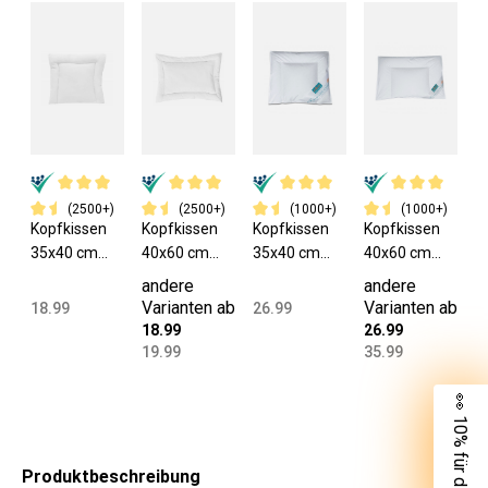
rm
ekl
Ja
Wä
ass
rm
rm
rm
rm
rm
rm
ekl
ass
hre
rm
e 3
ekl
ekl
ekl
ekl
ekl
ekl
ass
e 2
sz
ekl
ass
ass
ass
ass
ass
ass
e 4
eit
ass
e 3
e 5
e 3
e 4
e 4
e 4
en
e 3
(2500+)
(2500+)
(1000+)
(1000+)
Kopfkissen
Kopfkissen
Kopfkissen
Kopfkissen
35x40 cm
40x60 cm
35x40 cm
40x60 cm
Mikrofaser
Mikrofaser
90% Daunen
90% Daunen
andere
andere
Füllung 90 g
Füllung 150 g
Füllung 40 g
Füllung 80 g
Varianten ab
Varianten ab
18.99
26.99
18.99
26.99
19.99
35.99
👀 10% für dich
Produktbeschreibung