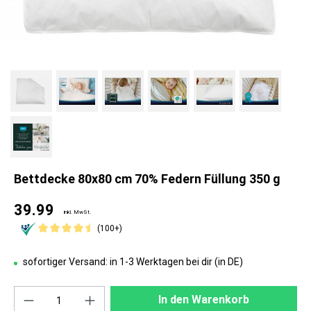
Bettdecke 80x80 cm 70% Federn Füllung 350 g
39.99
inkl. MwSt.
(100+)
sofortiger Versand: in 1-3 Werktagen bei dir (in DE)
Produkt Anzahl: Gib den gewünschten Wert ei
In den Warenkorb