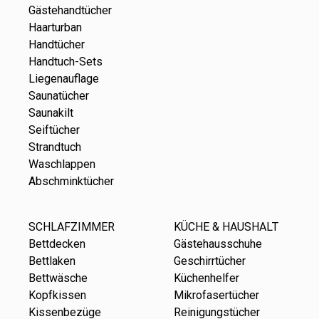
Gästehandtücher
Haarturban
Handtücher
Handtuch-Sets
Liegenauflage
Saunatücher
Saunakilt
Seiftücher
Strandtuch
Waschlappen
Abschminktücher
SCHLAFZIMMER
KÜCHE & HAUSHALT
Bettdecken
Gästehausschuhe
Bettlaken
Geschirrtücher
Bettwäsche
Küchenhelfer
Kopfkissen
Mikrofasertücher
Kissenbezüge
Reinigungstücher