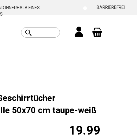
BARRIEREFREI
D INNERHALB EINES
S
Warenkorb enthäl
Geschirrtücher
le 50x70 cm taupe-weiß
19.99