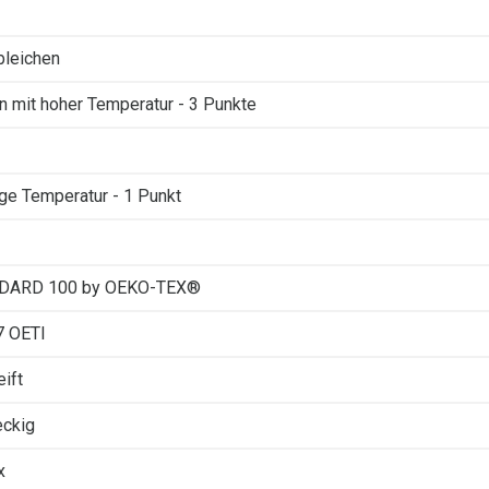
 bleichen
n mit hoher Temperatur - 3 Punkte
ige Temperatur - 1 Punkt
DARD 100 by OEKO-TEX®
7 OETI
eift
eckig
x