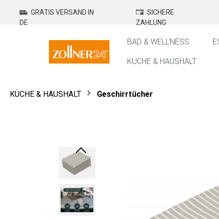
springen
Zur Hauptnavigation springen
GRATIS VERSAND IN
SICHERE
DE
ZAHLUNG
BAD & WELLNESS
E
KÜCHE & HAUSHALT
KÜCHE & HAUSHALT
Geschirrtücher
Bildergalerie überspringen