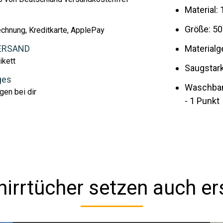
Material
Größe: 5
echnung, Kreditkarte, ApplePay
ERSAND
Materialg
ikett
Saugstark
ges
Waschbar 
gen bei dir
- 1 Punkt
irrtücher setzen auch er