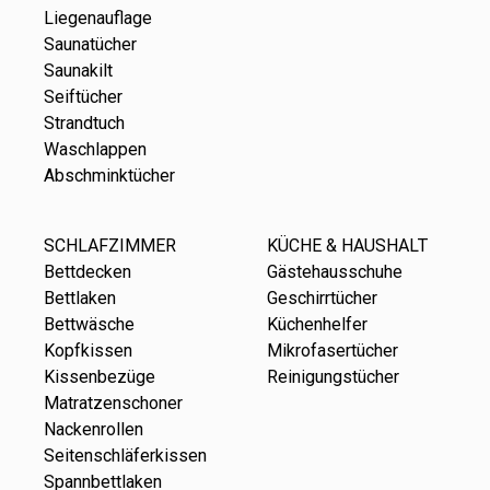
Liegenauflage
Saunatücher
Saunakilt
Seiftücher
Strandtuch
Waschlappen
Abschminktücher
SCHLAFZIMMER
KÜCHE & HAUSHALT
Bettdecken
Gästehausschuhe
Bettlaken
Geschirrtücher
Bettwäsche
Küchenhelfer
Kopfkissen
Mikrofasertücher
Kissenbezüge
Reinigungstücher
Matratzenschoner
Nackenrollen
Seitenschläferkissen
Spannbettlaken