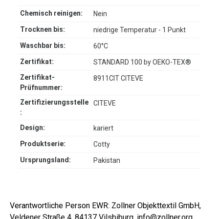
Chemisch reinigen:
Nein
Trocknen bis:
niedrige Temperatur - 1 Punkt
Waschbar bis:
60°C
Zertifikat:
STANDARD 100 by OEKO-TEX®
Zertifikat-
8911CIT CITEVE
Prüfnummer:
Zertifizierungsstelle
CITEVE
:
Design:
kariert
Produktserie:
Cotty
Ursprungsland:
Pakistan
Verantwortliche Person EWR: Zollner Objekttextil GmbH,
Veldener Straße 4, 84137 Vilsbiburg, info@zollner.org