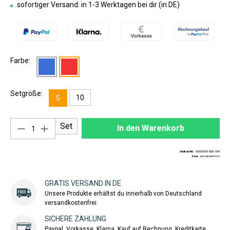
sofortiger Versand: in 1-3 Werktagen bei dir (in DE)
Farbe:
Setgröße:
10
5
Produkt Anzahl: Gib den gewünschten Wert ei
Set
In den Warenkorb
Artikel-Nr.:
00000359-5ER-599
EAN:
4260408432537
GRATIS VERSAND IN DE
Unsere Produkte erhältst du innerhalb von Deutschland
versandkostenfrei
SICHERE ZAHLUNG
Paypal, Vorkasse, Klarna, Kauf auf Rechnung, Kreditkarte,