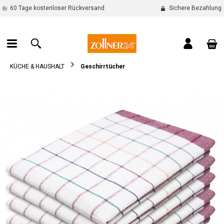
60 Tage kostenloser Rückversand
Sichere Bezahlung
alt springen
War
KÜCHE & HAUSHALT
Geschirrtücher
Bildergalerie überspringen