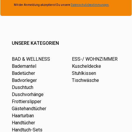
Mit der Anmeldung akzeptierst Du unsere
Datenschutzbestimmungen
.
UNSERE KATEGORIEN
BAD & WELLNESS
ESS-/ WOHNZIMMER
Bademantel
Kuscheldecke
Badetücher
Stuhlkissen
Badvorleger
Tischwäsche
Duschtuch
Duschvorhänge
Frottierslipper
Gästehandtücher
Haarturban
Handtücher
Handtuch-Sets