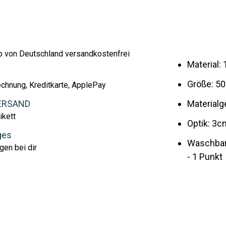
lb von Deutschland versandkostenfrei
Material
Größe: 5
echnung, Kreditkarte, ApplePay
ERSAND
Materialg
ikett
Optik: 3c
ges
Waschbar 
gen bei dir
- 1 Punkt