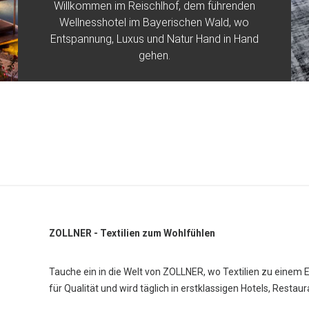
Willkommen im Reischlhof, dem führenden
Wellnesshotel im Bayerischen Wald, wo
Entspannung, Luxus und Natur Hand in Hand
gehen.
ZOLLNER - Textilien zum Wohlfühlen
Tauche ein in die Welt von ZOLLNER, wo Textilien zu einem 
für Qualität und wird täglich in erstklassigen Hotels, Restau