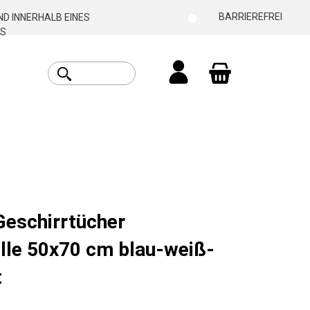
BARRIEREFREI
D INNERHALB EINES
S
Warenkorb enthäl
Geschirrtücher
le 50x70 cm blau-weiß-
t