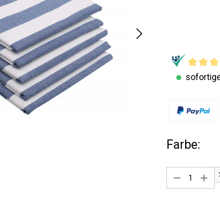
sofortige
Farbe:
Produkt A