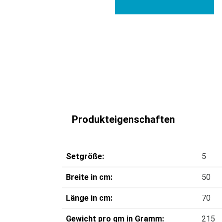
Produkteigenschaften
Setgröße:
5
Breite in cm:
50
Länge in cm:
70
Gewicht pro qm in Gramm:
215