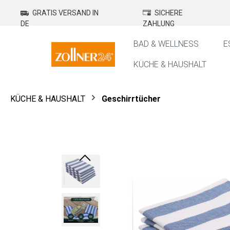
springen
Zur Hauptnavigation springen
GRATIS VERSAND IN
SICHERE
DE
ZAHLUNG
BAD & WELLNESS
E
KÜCHE & HAUSHALT
KÜCHE & HAUSHALT
Geschirrtücher
Bildergalerie überspringen