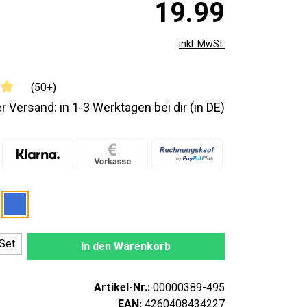
19.99
inkl. MwSt.
(50+)
r Versand: in 1-3 Werktagen bei dir (in DE)
nzahl: Gib den gewünschten Wert ein oder
Set
In den Warenkorb
Artikel-Nr.:
00000389-495
EAN:
4260408434227