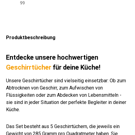
cm
cm
ant
x4
x6
bla
cm
gra
45
cm
cm
99
grü
far
hra
0
0
u-
ver
u
x6
far
sch
n
blic
zit
cm
cm
wei
sch
5
blic
wa
h
ß-
.
cm
h
rz/
sor
kar
Far
gra
sor
gra
tier
iert
be
u
tier
u
Produktbeschreibung
t
n
t
Entdecke unsere hochwertigen
Geschirrtücher
für deine Küche!
Unsere Geschirrtücher sind vielseitig einsetzbar: Ob zum
Abtrocknen von Geschirr, zum Aufwischen von
Flüssigkeiten oder zum Abdecken von Lebensmitteln -
sie sind in jeder Situation der perfekte Begleiter in deiner
Küche.
Das Set besteht aus 5 Geschirrtüchern, die jeweils ein
Gewicht von 285 Gramm pro Quadratmeter haben. Sie