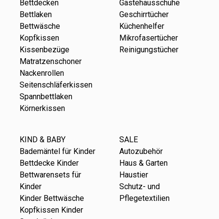
Bettdecken
Gästehausschuhe
Bettlaken
Geschirrtücher
Bettwäsche
Küchenhelfer
Kopfkissen
Mikrofasertücher
Kissenbezüge
Reinigungstücher
Matratzenschoner
Nackenrollen
Seitenschläferkissen
Spannbettlaken
Körnerkissen
KIND & BABY
SALE
Bademäntel für Kinder
Autozubehör
Bettdecke Kinder
Haus & Garten
Bettwarensets für
Haustier
Kinder
Schutz- und
Kinder Bettwäsche
Pflegetextilien
Kopfkissen Kinder