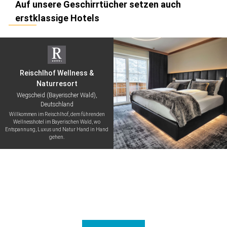
Auf unsere Geschirrtücher setzen auch
erstklassige Hotels
Reischlhof Wellness &
Naturresort
Wegscheid (Bayerischer Wald),
Deutschland
Willkommen im Reischlhof, dem führenden
Wellnesshotel im Bayerischen Wald, wo
Entspannung, Luxus und Natur Hand in Hand
gehen.