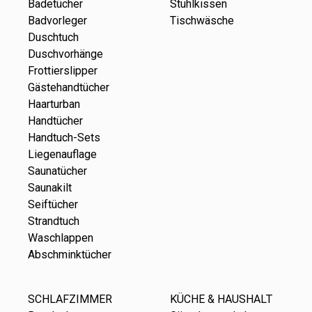
Badetücher
Stuhlkissen
Badvorleger
Tischwäsche
Duschtuch
Duschvorhänge
Frottierslipper
Gästehandtücher
Haarturban
Handtücher
Handtuch-Sets
Liegenauflage
Saunatücher
Saunakilt
Seiftücher
Strandtuch
Waschlappen
Abschminktücher
SCHLAFZIMMER
KÜCHE & HAUSHALT