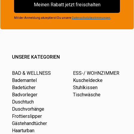
Meinen Rabatt jetzt freischalten
Mit der Anmeldung akzeptierst Du unsere
Datenschutzbestimmungen
.
UNSERE KATEGORIEN
BAD & WELLNESS
ESS-/ WOHNZIMMER
Bademantel
Kuscheldecke
Badetücher
Stuhlkissen
Badvorleger
Tischwäsche
Duschtuch
Duschvorhänge
Frottierslipper
Gästehandtücher
Haarturban