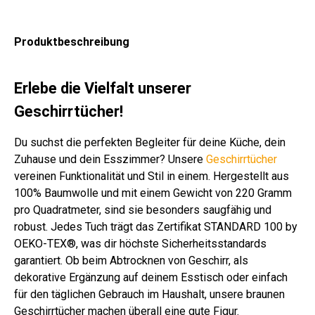
h
ß-
.
cm
h
rz/
sor
kar
Far
gra
sor
gra
tier
iert
be
u
tier
u
Produktbeschreibung
t
n
t
Erlebe die Vielfalt unserer
Geschirrtücher!
Du suchst die perfekten Begleiter für deine Küche, dein
Zuhause und dein Esszimmer? Unsere
Geschirrtücher
vereinen Funktionalität und Stil in einem. Hergestellt aus
100% Baumwolle und mit einem Gewicht von 220 Gramm
pro Quadratmeter, sind sie besonders saugfähig und
robust. Jedes Tuch trägt das Zertifikat STANDARD 100 by
OEKO-TEX®, was dir höchste Sicherheitsstandards
garantiert. Ob beim Abtrocknen von Geschirr, als
dekorative Ergänzung auf deinem Esstisch oder einfach
für den täglichen Gebrauch im Haushalt, unsere braunen
Geschirrtücher machen überall eine gute Figur.