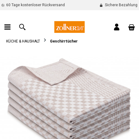
60 Tage kostenloser Rückversand
Sichere Bezahlung
alt springen
War
KÜCHE & HAUSHALT
Geschirrtücher
Bildergalerie überspringen