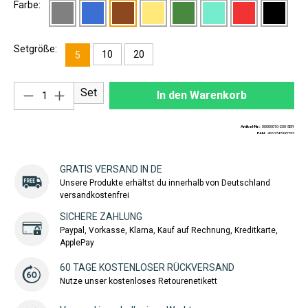
Farbe:
Setgröße:
10
20
5
Produkt Anzahl: Gib den gewünschten Wert ei
Set
In den Warenkorb
Artikel-Nr.:
00000010-200-5ER
EAN:
4260747995793
GRATIS VERSAND IN DE
Unsere Produkte erhältst du innerhalb von Deutschland
versandkostenfrei
SICHERE ZAHLUNG
Paypal, Vorkasse, Klarna, Kauf auf Rechnung, Kreditkarte,
ApplePay
60 TAGE KOSTENLOSER RÜCKVERSAND
Nutze unser kostenloses Retourenetikett