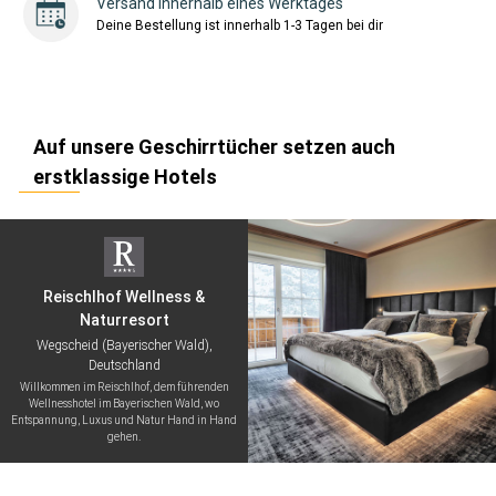
Versand innerhalb eines Werktages
Deine Bestellung ist innerhalb 1-3 Tagen bei dir
Auf unsere Geschirrtücher setzen auch
erstklassige Hotels
Reischlhof Wellness &
Naturresort
Wegscheid (Bayerischer Wald),
Deutschland
Willkommen im Reischlhof, dem führenden
Wellnesshotel im Bayerischen Wald, wo
Entspannung, Luxus und Natur Hand in Hand
gehen.