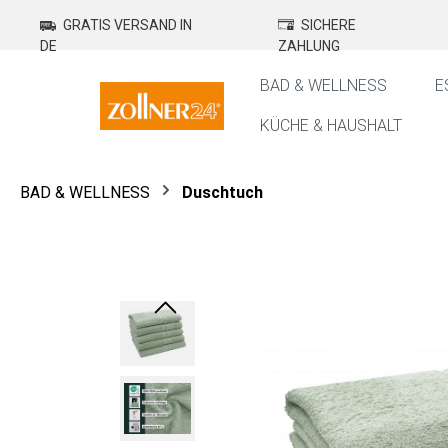
springen
Zur Hauptnavigation springen
GRATIS VERSAND IN
SICHERE
DE
ZAHLUNG
BAD & WELLNESS
E
KÜCHE & HAUSHALT
BAD & WELLNESS
Duschtuch
Bildergalerie überspringen