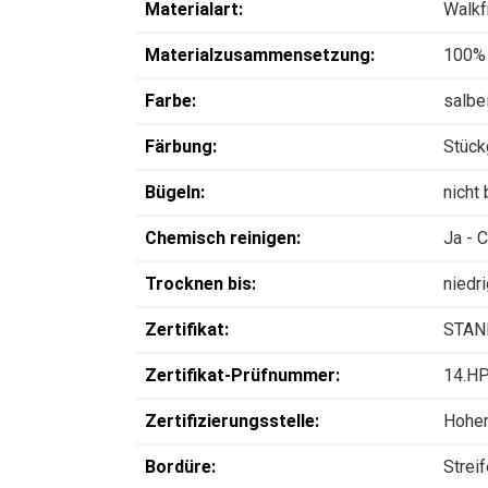
Materialart:
Walkfr
Materialzusammensetzung:
100%
Farbe:
salbe
Färbung:
Stück
Bügeln:
nicht
Chemisch reinigen:
Ja - 
Trocknen bis:
niedr
Zertifikat:
STAN
Zertifikat-Prüfnummer:
14.HP
Zertifizierungsstelle:
Hohen
Bordüre:
Strei