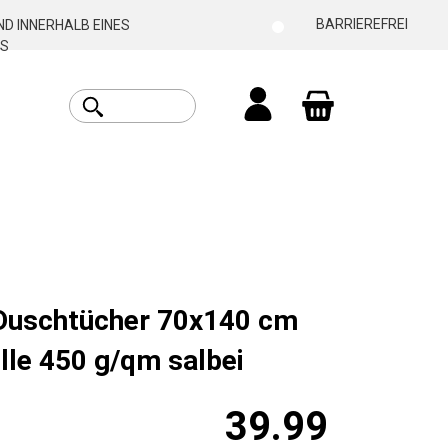
BARRIEREFREI
D INNERHALB EINES
S
Warenkorb enthäl
 Duschtücher 70x140 cm
le 450 g/qm salbei
39.99