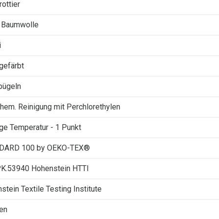
ottier
 Baumwolle
i
gefärbt
 bügeln
Chem. Reinigung mit Perchlorethylen
ige Temperatur - 1 Punkt
DARD 100 by OEKO-TEX®
K.53940 Hohenstein HTTI
stein Textile Testing Institute
fen