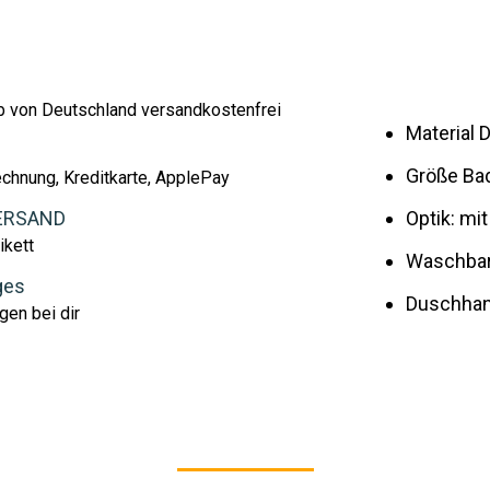
lb von Deutschland versandkostenfrei
Material
Größe Ba
echnung, Kreditkarte, ApplePay
ERSAND
Optik: mi
ikett
Waschbar 
ges
Duschhan
gen bei dir