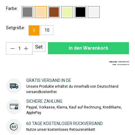
Farbe:
Setgröße:
10
5
Produkt Anzahl: Gib den gewünschten Wert ei
Set
In den Warenkorb
Artikel-Nr.:
00000439-035
EAN:
4260408436658
GRATIS VERSAND IN DE
Unsere Produkte erhältst du innerhalb von Deutschland
versandkostenfrei
SICHERE ZAHLUNG
Paypal, Vorkasse, Klarna, Kauf auf Rechnung, Kreditkarte,
ApplePay
60 TAGE KOSTENLOSER RÜCKVERSAND
Nutze unser kostenloses Retourenetikett