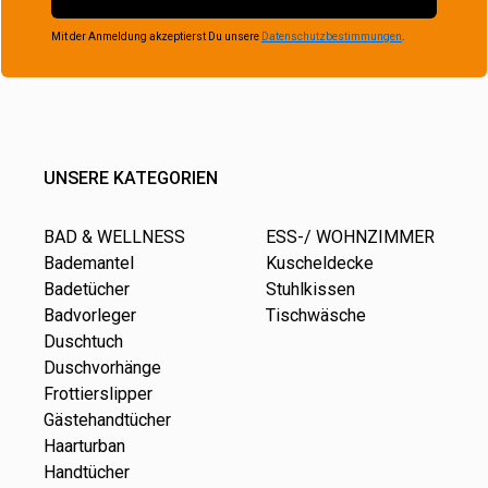
Mit der Anmeldung akzeptierst Du unsere
Datenschutzbestimmungen
.
UNSERE KATEGORIEN
BAD & WELLNESS
ESS-/ WOHNZIMMER
Bademantel
Kuscheldecke
Badetücher
Stuhlkissen
Badvorleger
Tischwäsche
Duschtuch
Duschvorhänge
Frottierslipper
Gästehandtücher
Haarturban
Handtücher