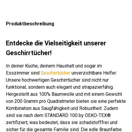
n
blic
a
cm
cm
wei
sch
5
blic
wa
h
ß-
.
cm
h
rz/
sor
kar
Far
gra
sor
gra
tier
iert
be
u
tier
u
Produktbeschreibung
t
n
t
Entdecke die Vielseitigkeit unserer
Geschirrtücher!
In deiner Küche, deinem Haushalt und sogar im
Esszimmer sind
Geschirrtücher
unverzichtbare Helfer.
Unsere hochwertigen Geschirrtücher sind nicht nur
funktional, sondern auch elegant und strapazierfähig.
Hergestellt aus 100% Baumwolle und mit einem Gewicht
von 200 Gramm pro Quadratmeter bieten sie eine perfekte
Kombination aus Saugfähigkeit und Robustheit. Zudem
sind sie nach dem STANDARD 100 by OEKO-TEX®
zertifiziert, was bedeutet, dass sie schadstofffrei und
sicher für die gesamte Familie sind. Die edle Braunfarbe