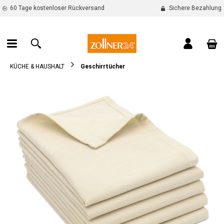
60 Tage kostenloser Rückversand
Sichere Bezahlung
alt springen
War
KÜCHE & HAUSHALT
Geschirrtücher
Bildergalerie überspringen