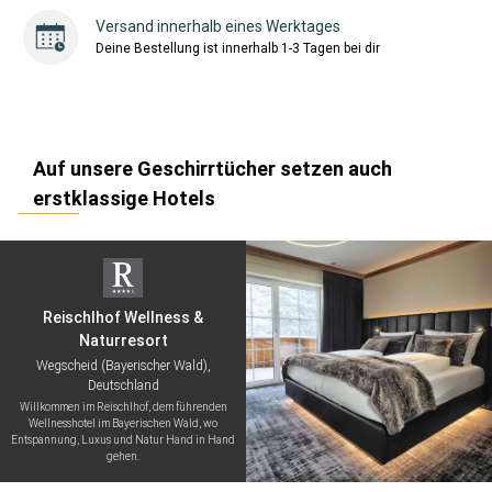
Versand innerhalb eines Werktages
Deine Bestellung ist innerhalb 1-3 Tagen bei dir
Auf unsere Geschirrtücher setzen auch
erstklassige Hotels
Reischlhof Wellness &
Naturresort
Wegscheid (Bayerischer Wald),
Deutschland
Willkommen im Reischlhof, dem führenden
Wellnesshotel im Bayerischen Wald, wo
Entspannung, Luxus und Natur Hand in Hand
gehen.