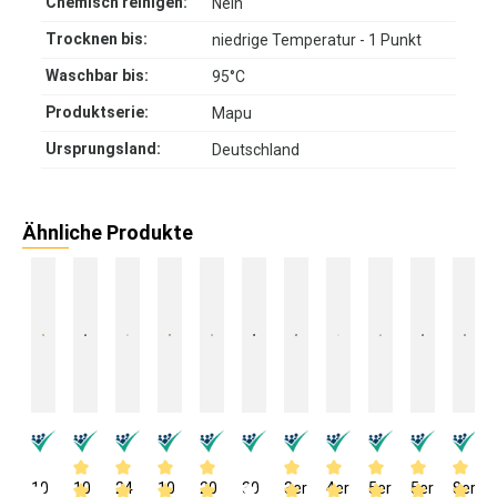
Chemisch reinigen:
Nein
Trocknen bis:
niedrige Temperatur - 1 Punkt
Waschbar bis:
95°C
Produktserie:
Mapu
Ursprungsland:
Deutschland
Ähnliche Produkte
10
10
24
10
20
30
3er
4er
5er
5er
8er