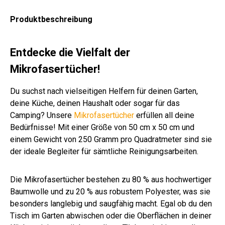
bla
gra
u-
u-
sch
u-
elg
u-
ß
gra
u-
u-
kar
kar
wa
kar
rün
ge
u
Produktbeschreibung
wei
wei
iert
iert
rz
iert
mu
ß
ß-
ste
kar
rt
Entdecke die Vielfalt der
iert
Mikrofasertücher!
Du suchst nach vielseitigen Helfern für deinen Garten,
deine Küche, deinen Haushalt oder sogar für das
Camping? Unsere
Mikrofasertücher
erfüllen all deine
Bedürfnisse! Mit einer Größe von 50 cm x 50 cm und
einem Gewicht von 250 Gramm pro Quadratmeter sind sie
der ideale Begleiter für sämtliche Reinigungsarbeiten.
Die Mikrofasertücher bestehen zu 80 % aus hochwertiger
Baumwolle und zu 20 % aus robustem Polyester, was sie
besonders langlebig und saugfähig macht. Egal ob du den
Tisch im Garten abwischen oder die Oberflächen in deiner