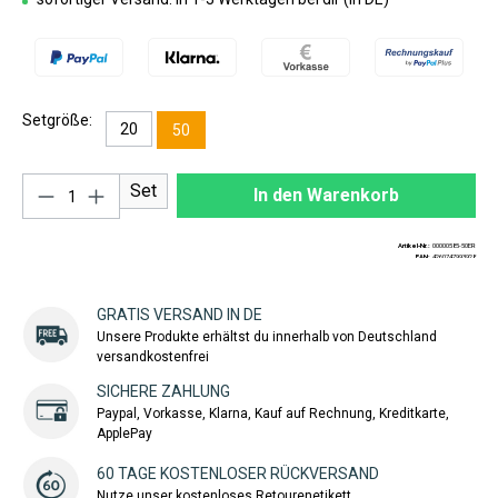
Setgröße:
20
50
Produkt Anzahl: Gib den gewünschten Wert ei
Set
In den Warenkorb
Artikel-Nr.:
00000585-50ER
EAN:
4260747993928
GRATIS VERSAND IN DE
Unsere Produkte erhältst du innerhalb von Deutschland
versandkostenfrei
SICHERE ZAHLUNG
Paypal, Vorkasse, Klarna, Kauf auf Rechnung, Kreditkarte,
ApplePay
60 TAGE KOSTENLOSER RÜCKVERSAND
Nutze unser kostenloses Retourenetikett