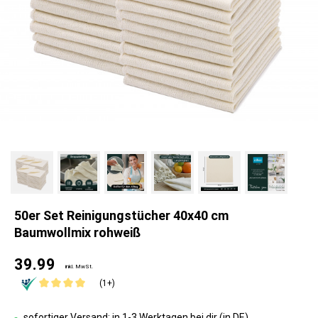
50er Set Reinigungstücher 40x40 cm
Baumwollmix rohweiß
39.99
inkl. MwSt.
(1+)
sofortiger Versand: in 1-3 Werktagen bei dir (in DE)