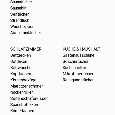
Saunatücher
Saunakilt
Seiftücher
Strandtuch
Waschlappen
Abschminktücher
SCHLAFZIMMER
KÜCHE & HAUSHALT
Bettdecken
Gästehausschuhe
Bettlaken
Geschirrtücher
Bettwäsche
Küchenhelfer
Kopfkissen
Mikrofasertücher
Kissenbezüge
Reinigungstücher
Matratzenschoner
Nackenrollen
Seitenschläferkissen
Spannbettlaken
Körnerkissen