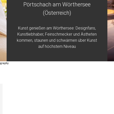
Pörtschach am Wörthersee
(Österreich)
Kunst genießen am Wörthersee: Designfans,
Kunstliebhaber, Feinschmecker und Ästheten
kommen, staunen und schwärmen über Kunst
auf höchstem Niveau
tography