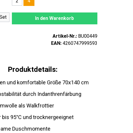
2
4
nzahl: Gib den gewünschten Wert ein oder
Set
In den Warenkorb
Artikel-Nr.:
BU00449
EAN:
4260747999593
Produktdetails:
rben und komfortable Größe 70x140 cm
stabilität durch Indanthrenfärbung
wolle als Walkfrottier
 bis 95°C und trocknergeeignet
lsame Duschmomente