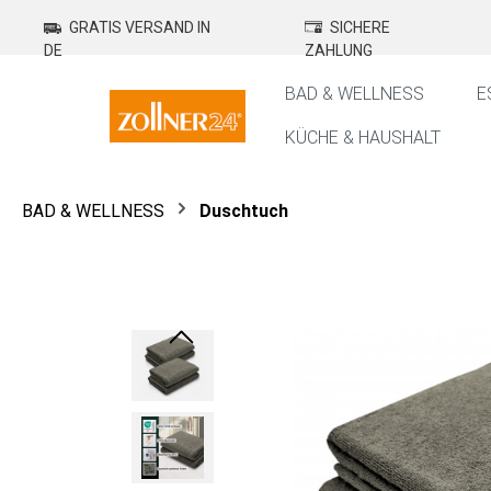
springen
Zur Hauptnavigation springen
GRATIS VERSAND IN
SICHERE
DE
ZAHLUNG
BAD & WELLNESS
E
KÜCHE & HAUSHALT
BAD & WELLNESS
Duschtuch
Bildergalerie überspringen