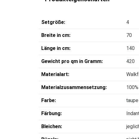
Setgröße:
4
Breite in cm:
70
Länge in cm:
140
Gewicht pro qm in Gramm:
420
Materialart:
Walkfr
Materialzusammensetzung:
100%
Farbe:
taupe
Färbung:
Indan
Bleichen:
jegli