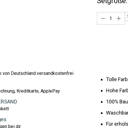
Setgröße:
Produkt A
lb von Deutschland versandkostenfrei
Tolle Fa
Hohe Farb
echnung, Kreditkarte, ApplePay
ERSAND
100% Baum
ikett
Waschbar
ges
Für erho
gen bei dir