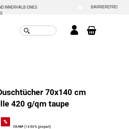
BARRIEREFREI
D INNERHALB EINES
S
Warenkorb enthäl
 Duschtücher 70x140 cm
le 420 g/qm taupe
%
73.98*
(14.86% gespart)