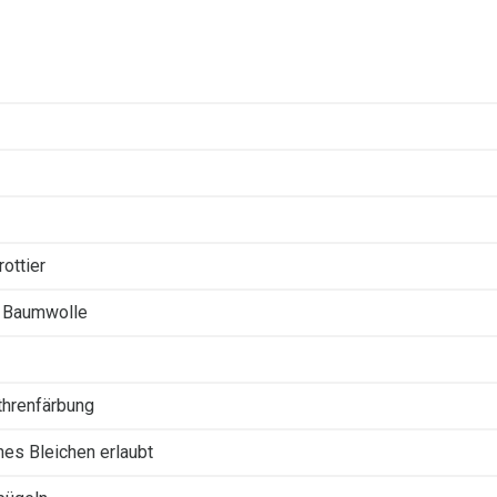
ottier
 Baumwolle
threnfärbung
ches Bleichen erlaubt