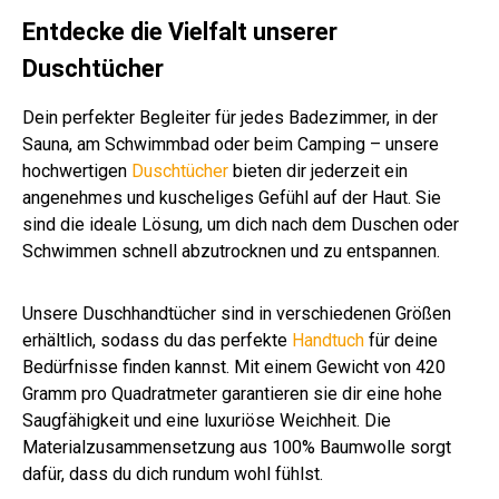
uni
.
be
zit
Entdecke die Vielfalt unserer
Far
n
Duschtücher
be
n
Dein perfekter Begleiter für jedes Badezimmer, in der
Sauna, am Schwimmbad oder beim Camping – unsere
hochwertigen
Duschtücher
bieten dir jederzeit ein
angenehmes und kuscheliges Gefühl auf der Haut. Sie
sind die ideale Lösung, um dich nach dem Duschen oder
Schwimmen schnell abzutrocknen und zu entspannen.
Unsere Duschhandtücher sind in verschiedenen Größen
erhältlich, sodass du das perfekte
Handtuch
für deine
Bedürfnisse finden kannst. Mit einem Gewicht von 420
Gramm pro Quadratmeter garantieren sie dir eine hohe
Saugfähigkeit und eine luxuriöse Weichheit. Die
Materialzusammensetzung aus 100% Baumwolle sorgt
dafür, dass du dich rundum wohl fühlst.