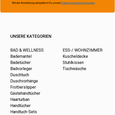
Mit der Anmeldung akzeptierst Du unsere
Datenschutzbestimmungen
.
UNSERE KATEGORIEN
BAD & WELLNESS
ESS-/ WOHNZIMMER
Bademantel
Kuscheldecke
Badetücher
Stuhlkissen
Badvorleger
Tischwäsche
Duschtuch
Duschvorhänge
Frottierslipper
Gästehandtücher
Haarturban
Handtücher
Handtuch-Sets