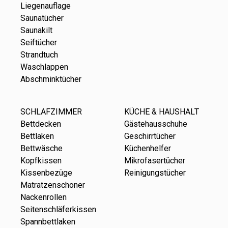
Liegenauflage
Saunatücher
Saunakilt
Seiftücher
Strandtuch
Waschlappen
Abschminktücher
SCHLAFZIMMER
KÜCHE & HAUSHALT
Bettdecken
Gästehausschuhe
Bettlaken
Geschirrtücher
Bettwäsche
Küchenhelfer
Kopfkissen
Mikrofasertücher
Kissenbezüge
Reinigungstücher
Matratzenschoner
Nackenrollen
Seitenschläferkissen
Spannbettlaken