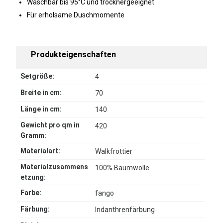
Waschbar bis 95°C und trocknergeeignet
Für erholsame Duschmomente
Produkteigenschaften
Setgröße:
4
Breite in cm:
70
Länge in cm:
140
Gewicht pro qm in
420
Gramm:
Materialart:
Walkfrottier
Materialzusammens
100% Baumwolle
etzung:
Farbe:
fango
Färbung:
Indanthrenfärbung