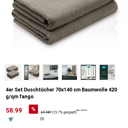
4er Set Duschtücher 70x140 cm Baumwolle 420
g/qm fango
%
58.99
inkl. MwSt.
69.98*
(15.7% gespart)
(0)