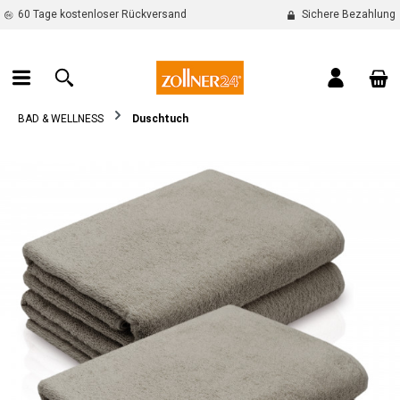
60 Tage kostenloser Rückversand
Sichere Bezahlung
alt springen
War
BAD & WELLNESS
Duschtuch
Bildergalerie überspringen