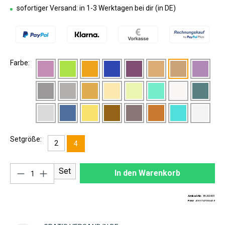
sofortiger Versand: in 1-3 Werktagen bei dir (in DE)
Farbe:
Setgröße:
2
4
Produkt Anzahl: Gib den gewünschten Wert ei
Set
In den Warenkorb
Artikel-Nr.:
BU00431
EAN:
4260747999418