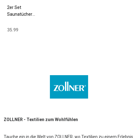
2er Set
Saunatücher
70x200 cm
Baumwolle 420
35.99
g/qm versch.
Farben
ZOLLNER - Textilien zum Wohlfühlen
Tauche ein in die Welt von ZOLLNER, wo Textilien zu einem Erlebnis