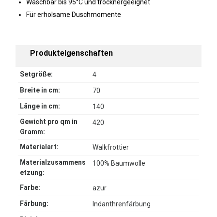
Waschbar bis 95°C und trocknergeeignet
Für erholsame Duschmomente
Produkteigenschaften
Setgröße:
4
Breite in cm:
70
Länge in cm:
140
Gewicht pro qm in
420
Gramm:
Materialart:
Walkfrottier
Materialzusammens
100% Baumwolle
etzung:
Farbe:
azur
Färbung:
Indanthrenfärbung