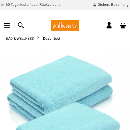
60 Tage kostenloser Rückversand
Sichere Bezahlung
alt springen
War
BAD & WELLNESS
Duschtuch
Bildergalerie überspringen