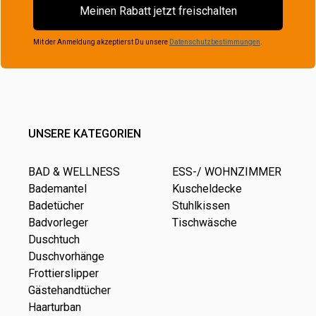
Meinen Rabatt jetzt freischalten
Mit der Anmeldung akzeptierst Du unsere
Datenschutzbestimmungen
.
UNSERE KATEGORIEN
BAD & WELLNESS
ESS-/ WOHNZIMMER
Bademantel
Kuscheldecke
Badetücher
Stuhlkissen
Badvorleger
Tischwäsche
Duschtuch
Duschvorhänge
Frottierslipper
Gästehandtücher
Haarturban