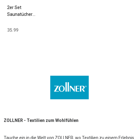
2er Set
Saunatücher
70x200 cm
Baumwolle 420
35.99
g/qm versch.
Farben
ZOLLNER - Textilien zum Wohlfühlen
Tauche ein in die Welt von ZOLLNER, wo Textilien zu einem Erlebnis