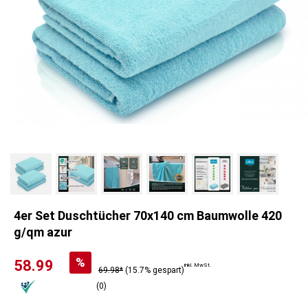
4er Set Duschtücher 70x140 cm Baumwolle 420
g/qm azur
%
58.99
inkl. MwSt.
69.98*
(15.7% gespart)
(0)