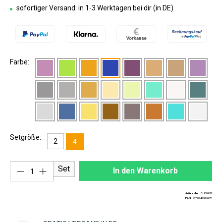
sofortiger Versand: in 1-3 Werktagen bei dir (in DE)
Farbe:
Setgröße:
2
4
Produkt Anzahl: Gib den gewünschten Wert ei
Set
In den Warenkorb
Artikel-Nr.:
BU00437
EAN:
4260747999470