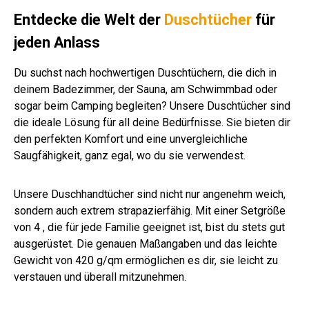
uni
zit
be
.
Entdecke die Welt der
Duschtücher
für
n
Far
jeden Anlass
be
n
Du suchst nach hochwertigen Duschtüchern, die dich in
deinem Badezimmer, der Sauna, am Schwimmbad oder
sogar beim Camping begleiten? Unsere Duschtücher sind
die ideale Lösung für all deine Bedürfnisse. Sie bieten dir
den perfekten Komfort und eine unvergleichliche
Saugfähigkeit, ganz egal, wo du sie verwendest.
Unsere Duschhandtücher sind nicht nur angenehm weich,
sondern auch extrem strapazierfähig. Mit einer Setgröße
von 4 , die für jede Familie geeignet ist, bist du stets gut
ausgerüstet. Die genauen Maßangaben und das leichte
Gewicht von 420 g/qm ermöglichen es dir, sie leicht zu
verstauen und überall mitzunehmen.