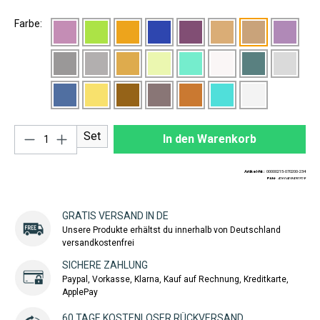
Farbe:
Produkt Anzahl: Gib den gewünschten Wert ei
Set
In den Warenkorb
Artikel-Nr.:
00000215-070200-234
EAN:
4260408430328
GRATIS VERSAND IN DE
Unsere Produkte erhältst du innerhalb von Deutschland
versandkostenfrei
SICHERE ZAHLUNG
Paypal, Vorkasse, Klarna, Kauf auf Rechnung, Kreditkarte,
ApplePay
60 TAGE KOSTENLOSER RÜCKVERSAND