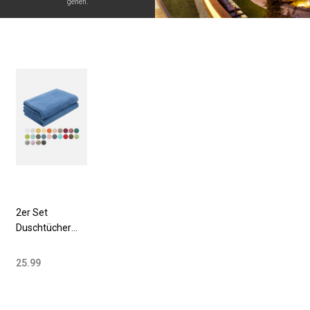
gehen.
2er Set
Duschtücher
70x140 cm
Baumwolle 420
25.99
g/qm versch.
Farben