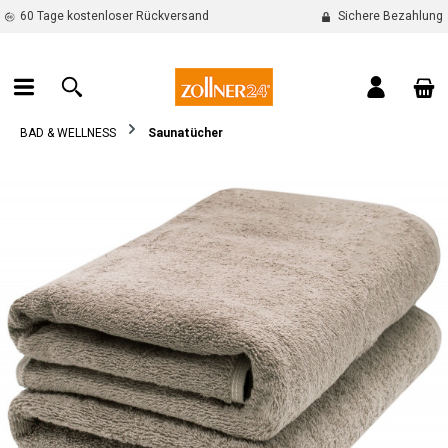
60 Tage kostenloser Rückversand
Sichere Bezahlung
alt springen
War
BAD & WELLNESS
Saunatücher
Bildergalerie überspringen