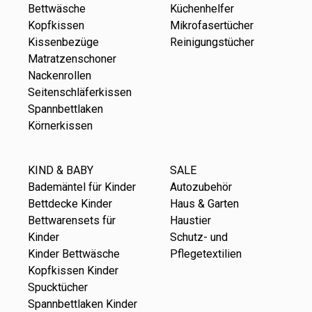
Bettwäsche
Küchenhelfer
Kopfkissen
Mikrofasertücher
Kissenbezüge
Reinigungstücher
Matratzenschoner
Nackenrollen
Seitenschläferkissen
Spannbettlaken
Körnerkissen
KIND & BABY
SALE
Bademäntel für Kinder
Autozubehör
Bettdecke Kinder
Haus & Garten
Bettwarensets für
Haustier
Kinder
Schutz- und
Kinder Bettwäsche
Pflegetextilien
Kopfkissen Kinder
Spucktücher
Spannbettlaken Kinder