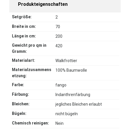
Produkteigenschaften
Setgröße:
2
Breite in cm:
70
Länge in cm:
200
Gewicht pro qm in
420
Gramm:
Materialart:
Walkfrottier
Materialzusammens
100% Baumwolle
etzung:
Farbe:
fango
Färbung:
Indanthrenfärbung
Bleichen:
jegliches Bleichen erlaubt
Bügeln:
nicht bügeln
Chemisch reinigen:
Nein