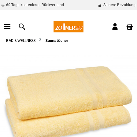
60 Tage kostenloser Rückversand
Sichere Bezahlung
alt springen
War
BAD & WELLNESS
Saunatücher
Bildergalerie überspringen