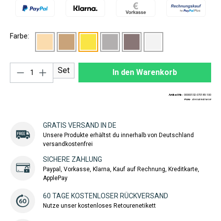
Farbe:
Produkt Anzahl: Gib den gewünschten Wert ei
Set
In den Warenkorb
Artikel-Nr.:
00000132-070180-100
EAN:
4260408429698
GRATIS VERSAND IN DE
Unsere Produkte erhältst du innerhalb von Deutschland
versandkostenfrei
SICHERE ZAHLUNG
Paypal, Vorkasse, Klarna, Kauf auf Rechnung, Kreditkarte,
ApplePay
60 TAGE KOSTENLOSER RÜCKVERSAND
Nutze unser kostenloses Retourenetikett