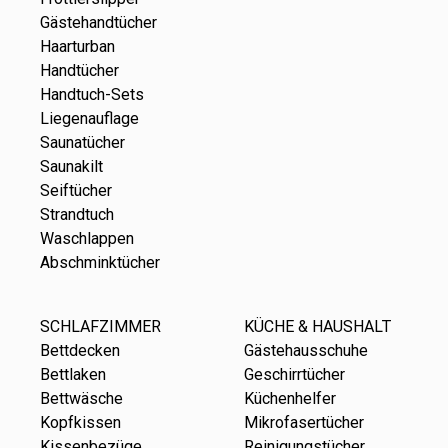
Gästehandtücher
Haarturban
Handtücher
Handtuch-Sets
Liegenauflage
Saunatücher
Saunakilt
Seiftücher
Strandtuch
Waschlappen
Abschminktücher
SCHLAFZIMMER
KÜCHE & HAUSHALT
Bettdecken
Gästehausschuhe
Bettlaken
Geschirrtücher
Bettwäsche
Küchenhelfer
Kopfkissen
Mikrofasertücher
Kissenbezüge
Reinigungstücher