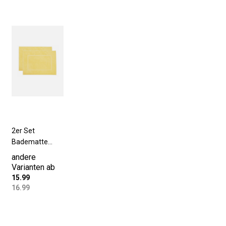
2er Set
Badematte
50x70 cm
andere
Baumwolle 600
Varianten ab
g/qm gelb
15.99
16.99