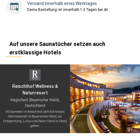
Versand innerhalb eines Werktages
Deine Bestellung ist innerhalb 1-3 Tagen bei dir
Auf unsere Saunatücher setzen auch
erstklassige Hotels
Reischlhof Wellness &
Naturresort
Wegscheid (Bayerischer Wald),
Deutschland
Willkommen im Reischlhof, dem führenden
Wellnesshotel im Bayerischen Wald, wo
Entspannung, Luxus und Natur Hand in Hand
gehen.