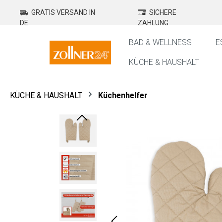
springen
Zur Hauptnavigation springen
GRATIS VERSAND IN
SICHERE
DE
ZAHLUNG
BAD & WELLNESS
E
KÜCHE & HAUSHALT
KÜCHE & HAUSHALT
Küchenhelfer
Bildergalerie überspringen