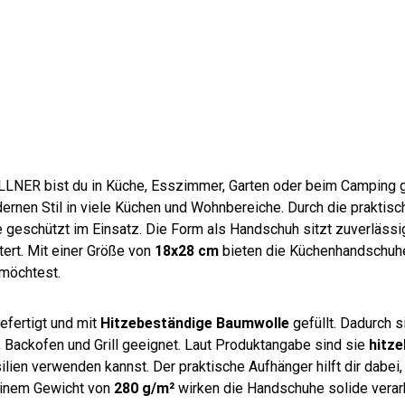
cm
cm
cm
70
cm
olle
cm
cm
cm
cm
blau
wei
blau
cm
grau
apf
grau
brau
wei
-
ß
-
sch
-
elgr
-
n
ß-
ges
kari
war
kari
ün
wei
blau
treif
ert
z
ert
ß
t
LNER bist du in Küche, Esszimmer, Garten oder beim Camping gu
rnen Stil in viele Küchen und Wohnbereiche. Durch die praktis
e geschützt im Einsatz. Die Form als Handschuh sitzt zuverlässi
tert. Mit einer Größe von
18x28 cm
bieten die Küchenhandschuh
 möchtest.
efertigt und mit
Hitzebeständige Baumwolle
gefüllt. Dadurch s
, Backofen und Grill geeignet. Laut Produktangabe sind sie
hitze
ilien verwenden kannst. Der praktische Aufhänger hilft dir dab
 einem Gewicht von
280 g/m²
wirken die Handschuhe solide verarb