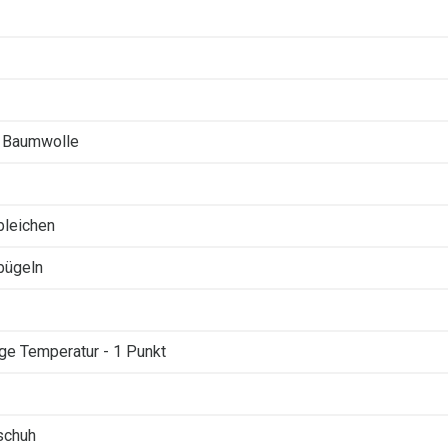
 Baumwolle
 bleichen
 bügeln
ige Temperatur - 1 Punkt
schuh