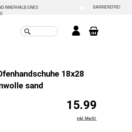
BARRIEREFREI
D INNERHALB EINES
S
Warenkorb enthäl
 Ofenhandschuhe 18x28
wolle sand
15.99
inkl. MwSt.