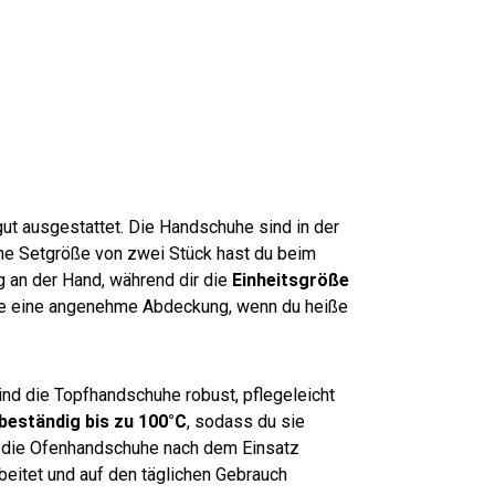
olle
cm
100
cm
cm
cm
cm
sort
oliv-
cm
brau
grü
grau
grau
iert
wei
blau
n
n-
-
ß-
-
wei
wei
ges
kari
ß
ß
treif
ert
t
t ausgestattet. Die Handschuhe sind in der
che Setgröße von zwei Stück hast du beim
g an der Hand, während dir die
Einheitsgröße
e eine angenehme Abdeckung, wenn du heiße
ind die Topfhandschuhe robust, pflegeleicht
beständig bis zu 100°C
, sodass du sie
ei, die Ofenhandschuhe nach dem Einsatz
eitet und auf den täglichen Gebrauch