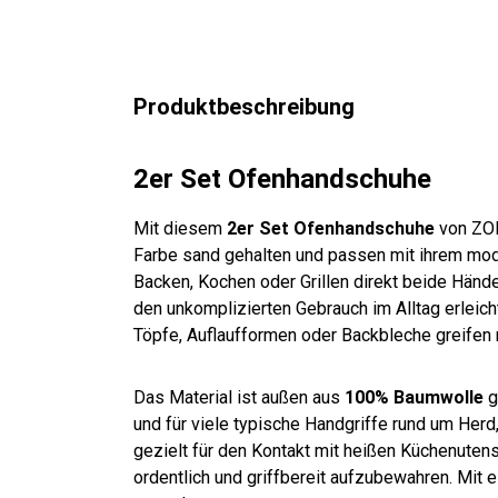
70
70
cm
cm
cm
65
cm
cm
cm
grau
grau
wei
cm
grau
blau
grau
-
-
ß
grau
-
-
-
kari
ge
kari
Produktbeschreibung
wei
wei
ert
mu
ert
ß
ß-
ster
kari
t
2er Set Ofenhandschuhe
ert
Mit diesem
2er Set Ofenhandschuhe
von ZOL
Farbe sand gehalten und passen mit ihrem mode
Backen, Kochen oder Grillen direkt beide Händ
den unkomplizierten Gebrauch im Alltag erleich
Töpfe, Auflaufformen oder Backbleche greifen
Das Material ist außen aus
100% Baumwolle
g
und für viele typische Handgriffe rund um Herd
gezielt für den Kontakt mit heißen Küchenutens
ordentlich und griffbereit aufzubewahren. Mit