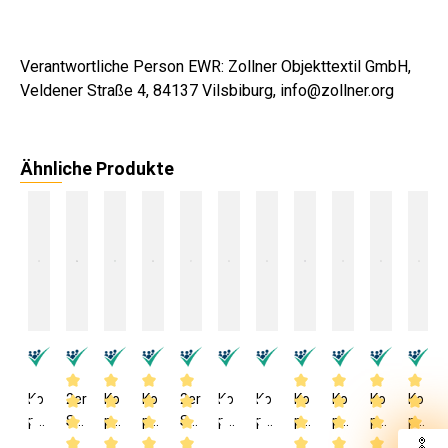
Verantwortliche Person EWR: Zollner Objekttextil GmbH,
Veldener Straße 4, 84137 Vilsbiburg, info@zollner.org
Ähnliche Produkte
Ko
2er
Ko
Ko
2er
Ko
Ko
Ko
Ko
Ko
Ko
pfk
Set
pfk
pfk
Set
pfk
pfk
pfk
pfk
pfk
pfk
iss
Kis
iss
iss
Ko
iss
iss
iss
iss
iss
iss