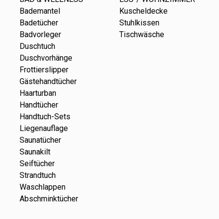
Bademantel
Kuscheldecke
Badetücher
Stuhlkissen
Badvorleger
Tischwäsche
Duschtuch
Duschvorhänge
Frottierslipper
Gästehandtücher
Haarturban
Handtücher
Handtuch-Sets
Liegenauflage
Saunatücher
Saunakilt
Seiftücher
Strandtuch
Waschlappen
Abschminktücher