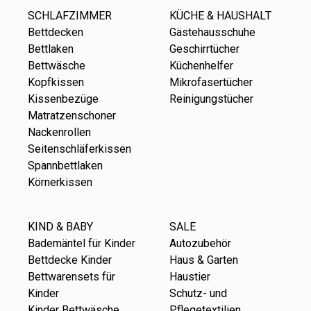
SCHLAFZIMMER
KÜCHE & HAUSHALT
Bettdecken
Gästehausschuhe
Bettlaken
Geschirrtücher
Bettwäsche
Küchenhelfer
Kopfkissen
Mikrofasertücher
Kissenbezüge
Reinigungstücher
Matratzenschoner
Nackenrollen
Seitenschläferkissen
Spannbettlaken
Körnerkissen
KIND & BABY
SALE
Bademäntel für Kinder
Autozubehör
Bettdecke Kinder
Haus & Garten
Bettwarensets für
Haustier
Kinder
Schutz- und
Kinder Bettwäsche
Pflegetextilien