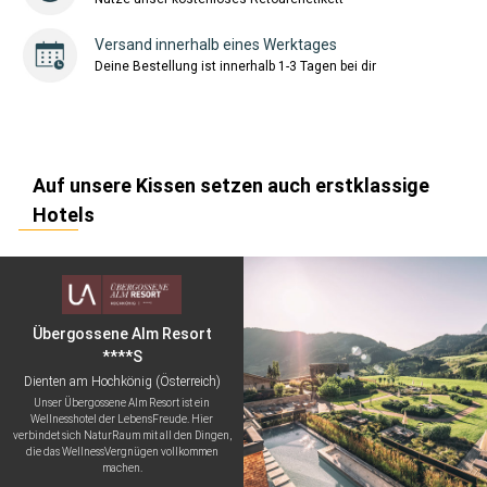
Versand innerhalb eines Werktages
Deine Bestellung ist innerhalb 1-3 Tagen bei dir
Auf unsere Kissen setzen auch erstklassige
Hotels
Übergossene Alm Resort
****S
Dienten am Hochkönig (Österreich)
Unser Übergossene Alm Resort ist ein
Wellnesshotel der LebensFreude. Hier
verbindet sich NaturRaum mit all den Dingen,
die das WellnessVergnügen vollkommen
machen.