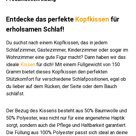
e 2
Wä
ass
rm
e 2
ass
ass
ass
ass
sz
rm
e 4
ekl
e 4
e 3
e 3
e 3
eit
ekl
ass
en
Entdecke das perfekte
Kopfkissen
für
ass
e 2
erholsamen Schlaf!
e 3
Du suchst nach einem Kopfkissen, das in jedem
Schlafzimmer, Gästezimmer, Kinderzimmer oder sogar im
Wohnzimmer eine gute Figur macht? Dann haben wir das
ideale
Kissen
für dich! Mit einem Füllgewicht von 150
Gramm bietet dieses Kopfkissen den perfekten
Stützkomfort für verschiedene Schlafpositionen, egal ob
du lieber auf dem Rücken, der Seite oder dem Bauch
schläfst.
Der Bezug des Kissens besteht aus 50% Baumwolle und
50% Polyester, was nicht nur für eine angenehme Haptik
sorgt, sondern auch die Pflege und Haltbarkeit garantiert.
Die Füllung aus 100% Polyester passt sich ideal an deine