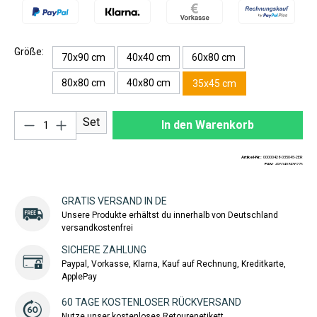
Größe:
70x90 cm
40x40 cm
60x80 cm
80x80 cm
40x80 cm
35x45 cm
Produkt Anzahl: Gib den gewünschten Wert ei
Set
In den Warenkorb
Artikel-Nr.:
00000428-035045-2ER
EAN:
4260408436276
GRATIS VERSAND IN DE
Unsere Produkte erhältst du innerhalb von Deutschland
versandkostenfrei
SICHERE ZAHLUNG
Paypal, Vorkasse, Klarna, Kauf auf Rechnung, Kreditkarte,
ApplePay
60 TAGE KOSTENLOSER RÜCKVERSAND
Nutze unser kostenloses Retourenetikett