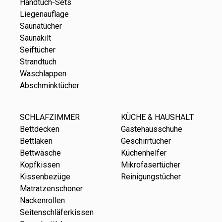
Handtuch-Sets
Liegenauflage
Saunatücher
Saunakilt
Seiftücher
Strandtuch
Waschlappen
Abschminktücher
SCHLAFZIMMER
KÜCHE & HAUSHALT
Bettdecken
Gästehausschuhe
Bettlaken
Geschirrtücher
Bettwäsche
Küchenhelfer
Kopfkissen
Mikrofasertücher
Kissenbezüge
Reinigungstücher
Matratzenschoner
Nackenrollen
Seitenschläferkissen