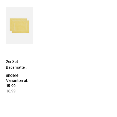
2er Set
Badematte
50x70 cm
andere
Baumwolle 600
Varianten ab
g/qm gelb
15.99
16.99