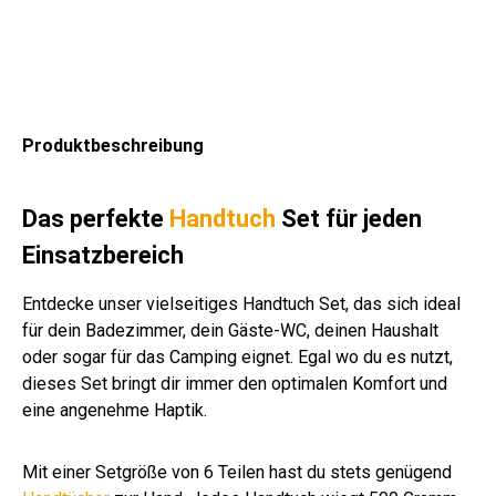
wol
um
um
um
-
16
um
um
um
um
um
le
wol
wol
wol
Ba
85
wol
wol
wol
wol
wol
60
le
le
le
um
g/q
le
le
le
le
le
0
60
65
65
wol
m
75
54
75
63
60
g/q
0g/
0
0
le
gra
0
0
0
0
0
m
qm
g/q
g/q
65
u
g/q
g/q
g/q
g/q
g/q
Produktbeschreibung
wei
wei
m
m
0
m
m
m
m
m
ß
ß
Fu
wei
g/q
wei
wei
wei
wei
wei
ßa
ß
m
ß
ß
ß
ß
ß
Das perfekte
Handtuch
Set für jeden
bdr
wei
Einsatzbereich
uck
ß
Entdecke unser vielseitiges Handtuch Set, das sich ideal
für dein Badezimmer, dein Gäste-WC, deinen Haushalt
oder sogar für das Camping eignet. Egal wo du es nutzt,
dieses Set bringt dir immer den optimalen Komfort und
eine angenehme Haptik.
Mit einer Setgröße von 6 Teilen hast du stets genügend