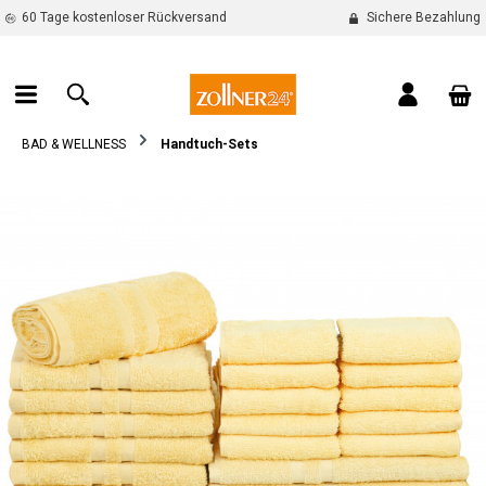
60 Tage kostenloser Rückversand
Sichere Bezahlung
alt springen
War
BAD & WELLNESS
Handtuch-Sets
Bildergalerie überspringen