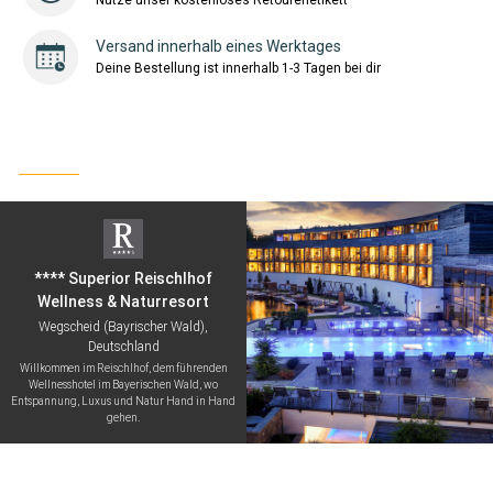
Nutze unser kostenloses Retourenetikett
Versand innerhalb eines Werktages
Deine Bestellung ist innerhalb 1-3 Tagen bei dir
**** Superior Reischlhof
Wellness & Naturresort
Wegscheid (Bayrischer Wald),
Deutschland
Willkommen im Reischlhof, dem führenden
Wellnesshotel im Bayerischen Wald, wo
Entspannung, Luxus und Natur Hand in Hand
gehen.