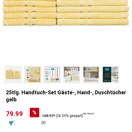
25tlg. Handtuch-Set Gäste-, Hand-, Duschtücher
gelb
%
79.99
inkl. MwSt.
108.97*
(26.59% gespart)
(0)