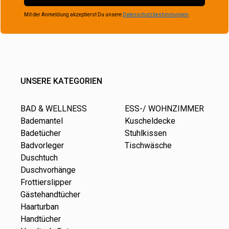
Mit der Anmeldung akzeptierst Du unsere
Datenschutzbestimmungen
.
UNSERE KATEGORIEN
BAD & WELLNESS
ESS-/ WOHNZIMMER
Bademantel
Kuscheldecke
Badetücher
Stuhlkissen
Badvorleger
Tischwäsche
Duschtuch
Duschvorhänge
Frottierslipper
Gästehandtücher
Haarturban
Handtücher