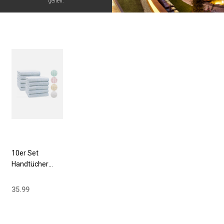
gehen.
10er Set
Handtücher
50x100 cm
Baumwollmix
35.99
340 g/qm
versch. Farben