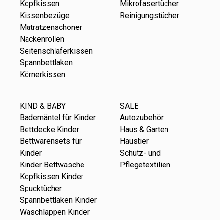
Kopfkissen
Mikrofasertücher
Kissenbezüge
Reinigungstücher
Matratzenschoner
Nackenrollen
Seitenschläferkissen
Spannbettlaken
Körnerkissen
KIND & BABY
SALE
Bademäntel für Kinder
Autozubehör
Bettdecke Kinder
Haus & Garten
Bettwarensets für
Haustier
Kinder
Schutz- und
Kinder Bettwäsche
Pflegetextilien
Kopfkissen Kinder
Spucktücher
Spannbettlaken Kinder
Waschlappen Kinder