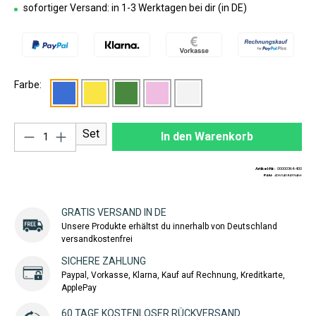
sofortiger Versand: in 1-3 Werktagen bei dir (in DE)
Farbe:
Produkt Anzahl: Gib den gewünschten Wert ei
Set
In den Warenkorb
Artikel-Nr.:
00000364-400
EAN:
4260408433466
GRATIS VERSAND IN DE
Unsere Produkte erhältst du innerhalb von Deutschland
versandkostenfrei
SICHERE ZAHLUNG
Paypal, Vorkasse, Klarna, Kauf auf Rechnung, Kreditkarte,
ApplePay
60 TAGE KOSTENLOSER RÜCKVERSAND