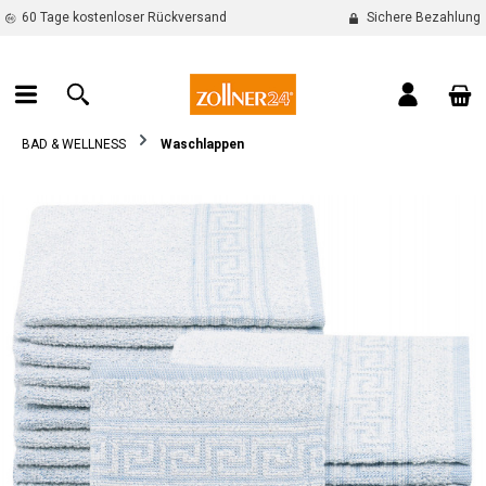
60 Tage kostenloser Rückversand
Sichere Bezahlung
alt springen
War
BAD & WELLNESS
Waschlappen
Bildergalerie überspringen