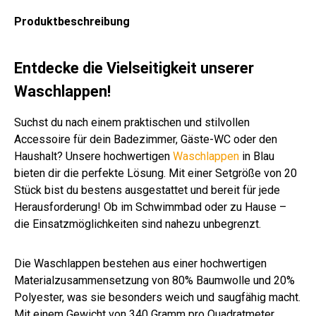
m
m
m
m
m
m
m
m
sch
m
m
Produktbeschreibung
oliv
wei
wei
sto
wei
wei
wei
ant
.
wei
ver
ß
ß
ne
ß
ß
ß
hra
Far
ß
sch
uni
zit
be
.
Entdecke die Vielseitigkeit unserer
n
Far
Waschlappen!
be
n
Suchst du nach einem praktischen und stilvollen
Accessoire für dein Badezimmer, Gäste-WC oder den
Haushalt? Unsere hochwertigen
Waschlappen
in Blau
bieten dir die perfekte Lösung. Mit einer Setgröße von 20
Stück bist du bestens ausgestattet und bereit für jede
Herausforderung! Ob im Schwimmbad oder zu Hause –
die Einsatzmöglichkeiten sind nahezu unbegrenzt.
Die Waschlappen bestehen aus einer hochwertigen
Materialzusammensetzung von 80% Baumwolle und 20%
Polyester, was sie besonders weich und saugfähig macht.
Mit einem Gewicht von 340 Gramm pro Quadratmeter