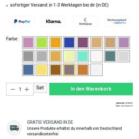
sofortiger Versand: in 1-3 Werktagen bei dir (in DE)
Farbe:
Produkt Anzahl: Gib den gewünschten Wert ei
Set
In den Warenkorb
Artikel-Nr.:
BU00221
EAN:
4260747993225
GRATIS VERSAND IN DE
Unsere Produkte erhältst du innerhalb von Deutschland
versandkostenfrei