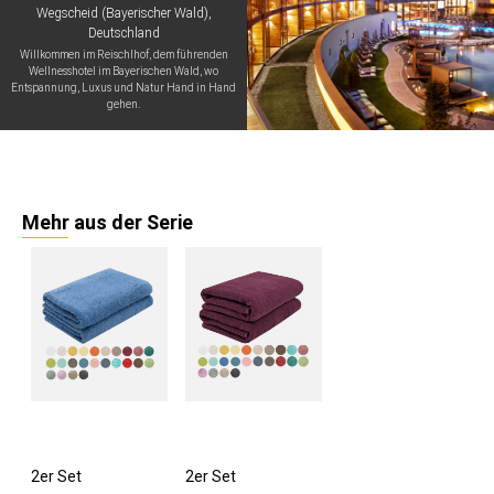
Wegscheid (Bayerischer Wald),
Deutschland
Willkommen im Reischlhof, dem führenden
Wellnesshotel im Bayerischen Wald, wo
Entspannung, Luxus und Natur Hand in Hand
gehen.
Mehr aus der Serie
2er Set
2er Set