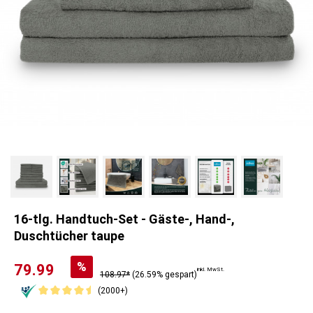
16-tlg. Handtuch-Set - Gäste-, Hand-,
Duschtücher taupe
%
79.99
inkl. MwSt.
108.97*
(26.59% gespart)
(2000+)