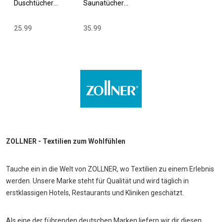
Duschtücher
Saunatücher
70x140 cm
70x200 cm
Baumwolle 420
Baumwolle 420
25.99
35.99
g/qm versch.
g/qm versch.
Farben
Farben
ZOLLNER - Textilien zum Wohlfühlen
Tauche ein in die Welt von ZOLLNER, wo Textilien zu einem Erlebnis
werden. Unsere Marke steht für Qualität und wird täglich in
erstklassigen Hotels, Restaurants und Kliniken geschätzt.
Als eine der führenden deutschen Marken liefern wir dir diesen