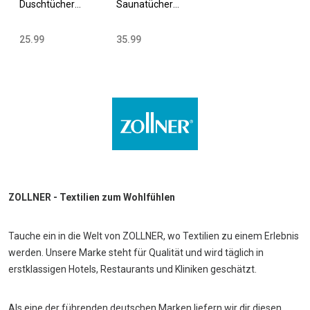
Duschtücher
Saunatücher
70x140 cm
70x200 cm
Baumwolle 420
Baumwolle 420
25.99
35.99
g/qm versch.
g/qm versch.
Farben
Farben
ZOLLNER - Textilien zum Wohlfühlen
Tauche ein in die Welt von ZOLLNER, wo Textilien zu einem Erlebnis
werden. Unsere Marke steht für Qualität und wird täglich in
erstklassigen Hotels, Restaurants und Kliniken geschätzt.
Als eine der führenden deutschen Marken liefern wir dir diesen