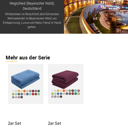
Wegscheid (Bayerischer Wald),
Deutschland
Willkommen im Reischlhof, dem führenden
Wellnesshotel im Bayerischen Wald, wo
Entspannung, Luxus und Natur Hand in Hand
gehen.
Mehr aus der Serie
2er Set
2er Set