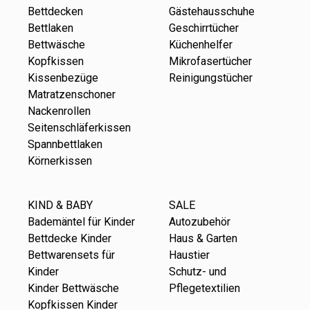
Bettdecken
Gästehausschuhe
Bettlaken
Geschirrtücher
Bettwäsche
Küchenhelfer
Kopfkissen
Mikrofasertücher
Kissenbezüge
Reinigungstücher
Matratzenschoner
Nackenrollen
Seitenschläferkissen
Spannbettlaken
Körnerkissen
KIND & BABY
SALE
Bademäntel für Kinder
Autozubehör
Bettdecke Kinder
Haus & Garten
Bettwarensets für
Haustier
Kinder
Schutz- und
Kinder Bettwäsche
Pflegetextilien
Kopfkissen Kinder