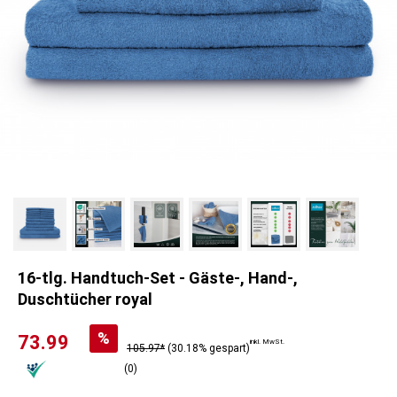
16-tlg. Handtuch-Set - Gäste-, Hand-,
Duschtücher royal
%
73.99
inkl. MwSt.
105.97*
(30.18% gespart)
(0)