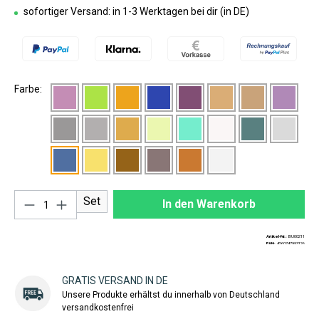
sofortiger Versand: in 1-3 Werktagen bei dir (in DE)
Farbe:
Produkt Anzahl: Gib den gewünschten Wert ei
Set
In den Warenkorb
Artikel-Nr.:
BU00211
EAN:
4260747993126
GRATIS VERSAND IN DE
Unsere Produkte erhältst du innerhalb von Deutschland
versandkostenfrei