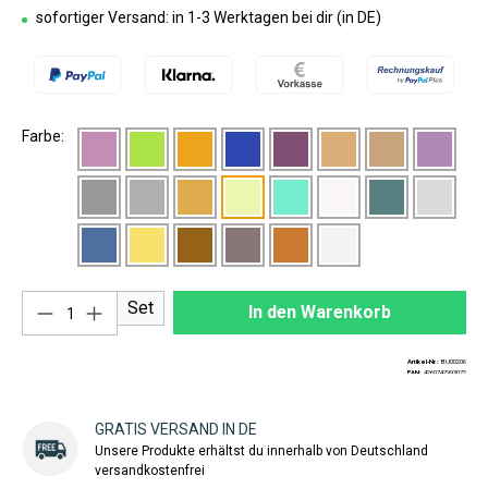
sofortiger Versand: in 1-3 Werktagen bei dir (in DE)
Farbe:
Produkt Anzahl: Gib den gewünschten Wert ei
Set
In den Warenkorb
Artikel-Nr.:
BU00206
EAN:
4260747993072
GRATIS VERSAND IN DE
Unsere Produkte erhältst du innerhalb von Deutschland
versandkostenfrei