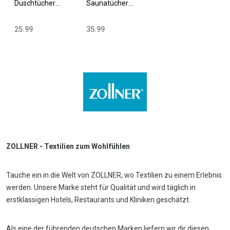
Duschtücher
Saunatücher
70x140 cm
70x200 cm
Baumwolle 420
Baumwolle 420
25.99
35.99
g/qm versch.
g/qm versch.
Farben
Farben
ZOLLNER - Textilien zum Wohlfühlen
Tauche ein in die Welt von ZOLLNER, wo Textilien zu einem Erlebnis
werden. Unsere Marke steht für Qualität und wird täglich in
erstklassigen Hotels, Restaurants und Kliniken geschätzt.
Als eine der führenden deutschen Marken liefern wir dir diesen