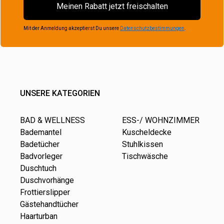
Meinen Rabatt jetzt freischalten
Mit der Anmeldung akzeptierst Du unsere
Datenschutzbestimmungen
.
UNSERE KATEGORIEN
BAD & WELLNESS
ESS-/ WOHNZIMMER
Bademantel
Kuscheldecke
Badetücher
Stuhlkissen
Badvorleger
Tischwäsche
Duschtuch
Duschvorhänge
Frottierslipper
Gästehandtücher
Haarturban