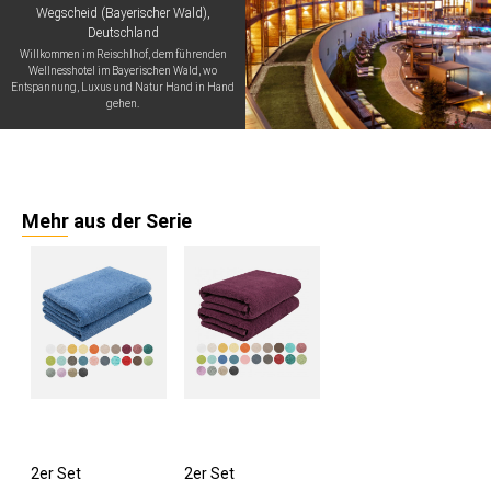
Wegscheid (Bayerischer Wald),
Deutschland
Willkommen im Reischlhof, dem führenden
Wellnesshotel im Bayerischen Wald, wo
Entspannung, Luxus und Natur Hand in Hand
gehen.
Mehr aus der Serie
2er Set
2er Set