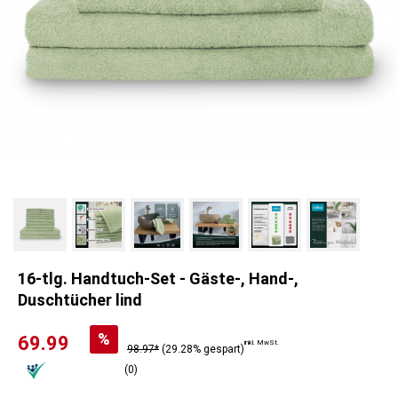
16-tlg. Handtuch-Set - Gäste-, Hand-,
Duschtücher lind
%
69.99
inkl. MwSt.
98.97*
(29.28% gespart)
(0)