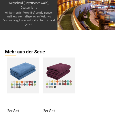
Wegscheid (Bayerischer Wald),
Deutschland
Willkommen im Reischlhof, dem führenden
Wellnesshotel im Bayerischen Wald, wo
Entspannung, Luxus und Natur Hand in Hand
gehen.
Mehr aus der Serie
2er Set
2er Set