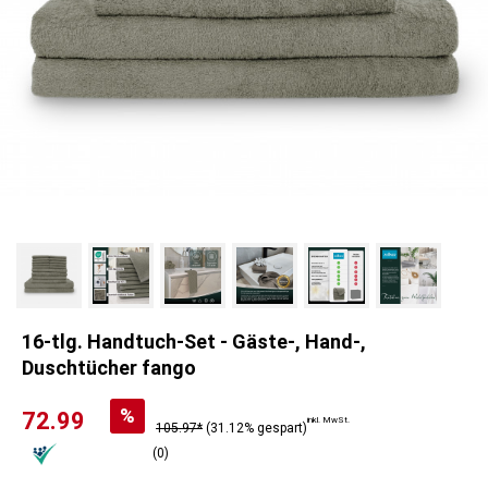
16-tlg. Handtuch-Set - Gäste-, Hand-,
Duschtücher fango
%
72.99
inkl. MwSt.
105.97*
(31.12% gespart)
(0)