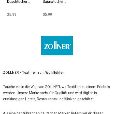
Duschtücher
Saunatücher
70x140 cm
70x200 cm
Baumwolle 420
Baumwolle 420
25.99
35.99
g/qm versch.
g/qm versch.
Farben
Farben
ZOLLNER - Textilien zum Wohlfühlen
Tauche ein in die Welt von ZOLLNER, wo Textilien zu einem Erlebnis
werden. Unsere Marke steht für Qualität und wird täglich in
erstklassigen Hotels, Restaurants und Kliniken geschätzt.
Als eine der führenden deutschen Marken liefern wir dir diesen