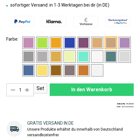
sofortiger Versand: in 1-3 Werktagen bei dir (in DE)
Farbe:
Produkt Anzahl: Gib den gewünschten Wert ei
Set
In den Warenkorb
Artikel-Nr.:
BU00203
EAN:
4260747993041
GRATIS VERSAND IN DE
Unsere Produkte erhältst du innerhalb von Deutschland
versandkostenfrei