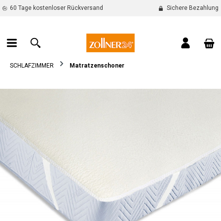
60 Tage kostenloser Rückversand
Sichere Bezahlung
alt springen
War
SCHLAFZIMMER
Matratzenschoner
Bildergalerie überspringen