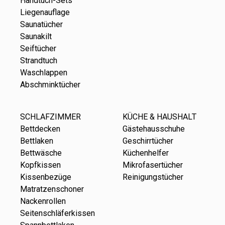
Handtuch-Sets
Liegenauflage
Saunatücher
Saunakilt
Seiftücher
Strandtuch
Waschlappen
Abschminktücher
SCHLAFZIMMER
KÜCHE & HAUSHALT
Bettdecken
Gästehausschuhe
Bettlaken
Geschirrtücher
Bettwäsche
Küchenhelfer
Kopfkissen
Mikrofasertücher
Kissenbezüge
Reinigungstücher
Matratzenschoner
Nackenrollen
Seitenschläferkissen