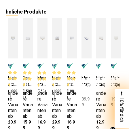
hnliche Produkte
Matr
2er
Matr
Matr
Matr
Matr
Matr
Matr
atze
Set
atze
atze
atze
atze
atze
atze
(0)
(0)
(0)
nsch
Matr
nsch
nsch
nsch
nsch
nsch
nsch
(1000
(1500
(250+
(1000
(100+
ande
ande
ande
ande
ande
ande
👀 10% für dich
oner
atze
oner
oner
oner
oner
utz
utzh
+)
+)
)
+)
)
re
re
re
re
re
re
39.9
19.9
Bau
nsch
Bau
Mikro
Bau
Mikro
180x
ülle
Varia
Varia
Varia
Varia
Varia
Varia
9
9
mwol
oner
mwol
faser
mwol
faser
200
mit
nten
nten
nten
nten
nten
nten
ab
ab
ab
ab
ab
ab
le
100%
lmix
100x
lmix
90x2
cm
Gum
20.9
15.9
16.9
29.9
16.9
12.9
90x2
Bau
90x2
200
90x2
00
Bau
mizu
9
9
9
9
9
9
00
mwol
00
cm
00
cm
mwol
g