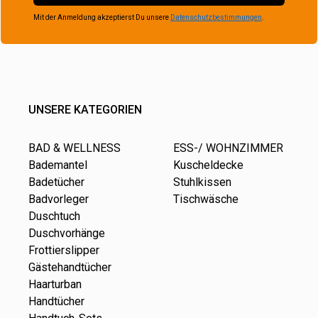
Mit der Anmeldung akzeptierst Du unsere
Datenschutzbestimmungen
.
UNSERE KATEGORIEN
BAD & WELLNESS
ESS-/ WOHNZIMMER
Bademantel
Kuscheldecke
Badetücher
Stuhlkissen
Badvorleger
Tischwäsche
Duschtuch
Duschvorhänge
Frottierslipper
Gästehandtücher
Haarturban
Handtücher