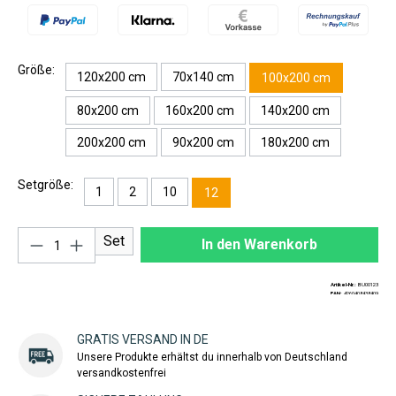
Größe:
120x200 cm
70x140 cm
100x200 cm
80x200 cm
160x200 cm
140x200 cm
200x200 cm
90x200 cm
180x200 cm
Setgröße:
1
2
10
12
Produkt Anzahl: Gib den gewünschten Wert ei
Set
In den Warenkorb
Artikel-Nr.:
BU00123
EAN:
4260408438409
GRATIS VERSAND IN DE
Unsere Produkte erhältst du innerhalb von Deutschland
versandkostenfrei