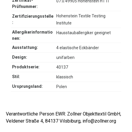
Zertifikat-
07.0.49905 Hohenstein HTTI
Prüfnummer:
Hohenstein Textile Testing
Zertifizierungsstelle
:
Institute
Allergikerinformatio
Hausstauballergiker geeignet
nen:
Ausstattung:
4 elastische Eckbänder
Design:
unifarben
Produktserie:
40137
Stil:
klassisch
Ursprungsland:
Polen
Verantwortliche Person EWR: Zollner Objekttextil GmbH,
Veldener Straße 4, 84137 Vilsbiburg, info@zollner.org