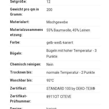
Setgröße:
12
Gewicht pro qm in
200
Gramm:
Materialart:
Mischgewebe
Materialzusammens
55% Baumwolle, 45% Leinen
etzung:
Farbe:
gelb-weiß-kariert
Bügeln mit hoher Temperatur - 3
Bügeln:
Punkte
Chemisch reinigen:
Nein
Trocknen bis:
normale Temperatur - 2 Punkte
Waschbar bis:
95°C
Zertifikat:
STANDARD 100 by OEKO-TEX®
Zertifikat-
8911CIT CITEVE
Prüfnummer:
Design: