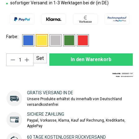
sofortiger Versand: in 1-3 Werktagen bei dir (in DE)
Farbe:
Produkt Anzahl: Gib den gewünschten Wert ei
Set
In den Warenkorb
Artikel-Nr.:
00000001-197
EAN:
4260408420053
GRATIS VERSAND IN DE
Unsere Produkte erhältst du innerhalb von Deutschland
versandkostenfrei
SICHERE ZAHLUNG
Paypal, Vorkasse, Klarna, Kauf auf Rechnung, Kreditkarte,
ApplePay
60 TAGE KOSTENLOSER RÜCKVERSAND