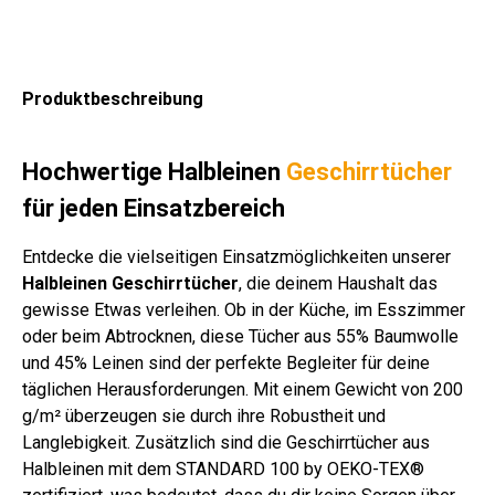
n
blic
zit
cm
cm
wei
sch
5
blic
wa
h
ß-
.
cm
h
rz/
sor
kar
Far
gra
sor
gra
tier
iert
be
u
tier
u
Produktbeschreibung
t
n
t
Hochwertige Halbleinen
Geschirrtücher
für jeden Einsatzbereich
Entdecke die vielseitigen Einsatzmöglichkeiten unserer
Halbleinen Geschirrtücher
, die deinem Haushalt das
gewisse Etwas verleihen. Ob in der Küche, im Esszimmer
oder beim Abtrocknen, diese Tücher aus 55% Baumwolle
und 45% Leinen sind der perfekte Begleiter für deine
täglichen Herausforderungen. Mit einem Gewicht von 200
g/m² überzeugen sie durch ihre Robustheit und
Langlebigkeit. Zusätzlich sind die Geschirrtücher aus
Halbleinen mit dem STANDARD 100 by OEKO-TEX®