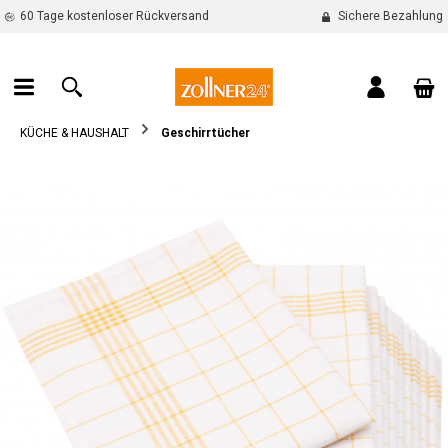
60 Tage kostenloser Rückversand
Sichere Bezahlung
alt springen
War
KÜCHE & HAUSHALT
Geschirrtücher
Bildergalerie überspringen