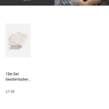
12er Set
Geschirrtücher
Halbleinen
60x80 cm gelb-
27.99
weiß