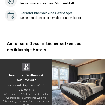
Nutze unser kostenloses Retourenetikett
Versand innerhalb eines Werktages
Deine Bestellung ist innerhalb 1-3 Tagen bei dir
Auf unsere Geschirrtücher setzen auch
erstklassige Hotels
Reischlhof Wellness &
Naturresort
Wegscheid (Bayerischer Wald),
Deutschland
Willkommen im Reischlhof, dem führenden
Wellnesshotel im Bayerischen Wald, wo
Entspannung, Luxus und Natur Hand in Hand
gehen.