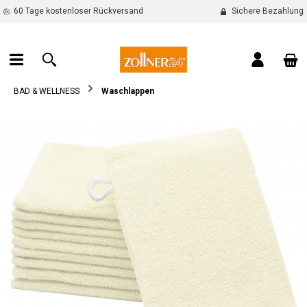
60 Tage kostenloser Rückversand
Sichere Bezahlung
alt springen
War
BAD & WELLNESS
Waschlappen
Bildergalerie überspringen