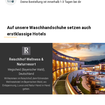
Deine Bestellung ist innerhalb 1-3 Tagen bei dir
Auf unsere Waschhandschuhe setzen auch
erstklassige Hotels
Reischlhof Wellness &
Naturresort
Wegscheid (Bayerischer Wald),
Deutschland
Willkommen im Reischlhof, dem führenden
Wellnesshotel im Bayerischen Wald, wo
Entspannung, Luxus und Natur Hand in Hand
gehen.