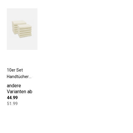
10er Set
Handtücher
50x100 cm
andere
Baumwolle 400
Varianten ab
g/qm creme
44.99
51.99