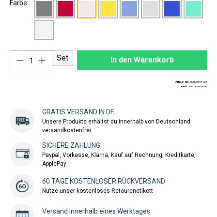
Farbe:
Produkt Anzahl: Gib den gewünschten Wert ei
Set
In den Warenkorb
Artikel-Nr.:
00000394-025
EAN:
4260408434432
GRATIS VERSAND IN DE
Unsere Produkte erhältst du innerhalb von Deutschland
versandkostenfrei
SICHERE ZAHLUNG
Paypal, Vorkasse, Klarna, Kauf auf Rechnung, Kreditkarte,
ApplePay
60 TAGE KOSTENLOSER RÜCKVERSAND
Nutze unser kostenloses Retourenetikett
Versand innerhalb eines Werktages