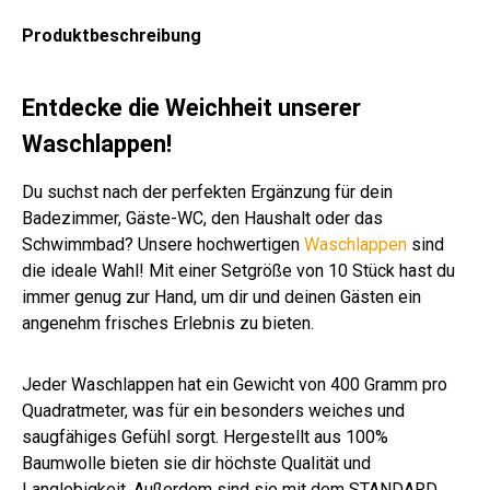
m
m
m
m
m
m
m
m
sch
m
m
Produktbeschreibung
oliv
wei
wei
sto
wei
wei
wei
ant
.
wei
ver
ß
ß
ne
ß
ß
ß
hra
Far
ß
sch
uni
zit
be
.
Entdecke die Weichheit unserer
n
Far
Waschlappen!
be
n
Du suchst nach der perfekten Ergänzung für dein
Badezimmer, Gäste-WC, den Haushalt oder das
Schwimmbad? Unsere hochwertigen
Waschlappen
sind
die ideale Wahl! Mit einer Setgröße von 10 Stück hast du
immer genug zur Hand, um dir und deinen Gästen ein
angenehm frisches Erlebnis zu bieten.
Jeder Waschlappen hat ein Gewicht von 400 Gramm pro
Quadratmeter, was für ein besonders weiches und
saugfähiges Gefühl sorgt. Hergestellt aus 100%
Baumwolle bieten sie dir höchste Qualität und
Langlebigkeit. Außerdem sind sie mit dem STANDARD