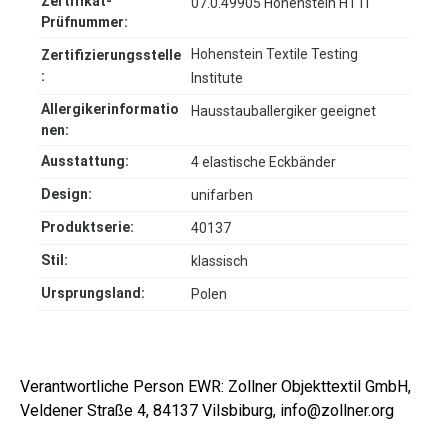
Zertifikat-
07.0.49905 Hohenstein HTTI
Prüfnummer:
Hohenstein Textile Testing
Zertifizierungsstelle
:
Institute
Allergikerinformatio
Hausstauballergiker geeignet
nen:
Ausstattung:
4 elastische Eckbänder
Design:
unifarben
Produktserie:
40137
Stil:
klassisch
Ursprungsland:
Polen
Verantwortliche Person EWR: Zollner Objekttextil GmbH,
Veldener Straße 4, 84137 Vilsbiburg, info@zollner.org