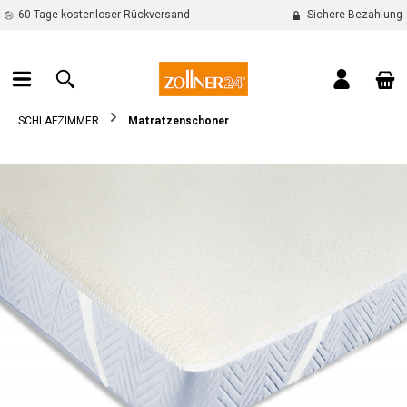
60 Tage kostenloser Rückversand
Sichere Bezahlung
alt springen
War
SCHLAFZIMMER
Matratzenschoner
Bildergalerie überspringen