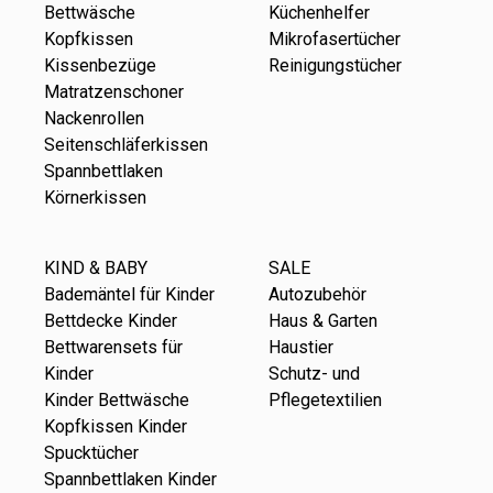
Bettwäsche
Küchenhelfer
Kopfkissen
Mikrofasertücher
Kissenbezüge
Reinigungstücher
Matratzenschoner
Nackenrollen
Seitenschläferkissen
Spannbettlaken
Körnerkissen
KIND & BABY
SALE
Bademäntel für Kinder
Autozubehör
Bettdecke Kinder
Haus & Garten
Bettwarensets für
Haustier
Kinder
Schutz- und
Kinder Bettwäsche
Pflegetextilien
Kopfkissen Kinder
Spucktücher
Spannbettlaken Kinder