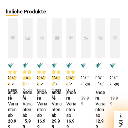
hnliche Produkte
Matr
2er
Matr
Matr
Matr
Matr
Matr
Matr
atze
Set
atze
atze
atze
atze
atze
atze
(0)
(0)
(0)
nsch
Matr
nsch
nsch
nsch
nsch
nsch
nsch
(1000
(1500
(250+
(1000
(100+
ande
ande
ande
ande
ande
ande
oner
atze
oner
oner
oner
oner
utz
utzh
+)
+)
)
+)
)
re
re
re
re
re
re
39.9
19.9
Bau
nsch
Bau
Mikro
Bau
Mikro
180x
ülle
Varia
Varia
Varia
Varia
Varia
Varia
9
9
mwol
oner
mwol
faser
mwol
faser
200
mit
nten
nten
nten
nten
nten
nten
ab
ab
ab
ab
ab
ab
le
100%
lmix
100x
lmix
90x2
cm
Gum
20.9
15.9
16.9
29.9
16.9
12.9
90x2
Bau
90x2
200
90x2
00
Bau
mizu
9
9
9
9
9
9
00
mwol
00
cm
00
cm
mwol
g