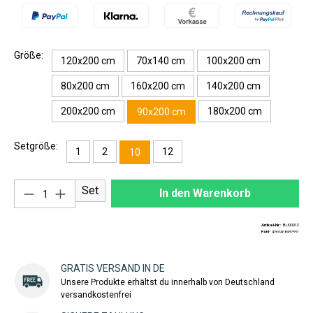
Größe:
120x200 cm
70x140 cm
100x200 cm
80x200 cm
160x200 cm
140x200 cm
200x200 cm
180x200 cm
90x200 cm
Setgröße:
1
2
12
10
Produkt Anzahl: Gib den gewünschten Wert ei
Set
In den Warenkorb
Artikel-Nr.:
BU00012
EAN:
4260408432551
GRATIS VERSAND IN DE
Unsere Produkte erhältst du innerhalb von Deutschland
versandkostenfrei