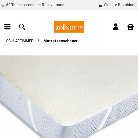
60 Tage kostenloser Rückversand
Sichere Bezahlung
alt springen
War
SCHLAFZIMMER
Matratzenschoner
Bildergalerie überspringen