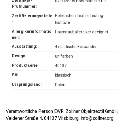
Zertifikat-
07.0.49905 Hohenstein HTTI
Prüfnummer:
Hohenstein Textile Testing
Zertifizierungsstelle
:
Institute
Allergikerinformatio
Hausstauballergiker geeignet
nen:
Ausstattung:
4 elastische Eckbänder
Design:
unifarben
Produktserie:
40137
Stil:
klassisch
Ursprungsland:
Polen
Verantwortliche Person EWR: Zollner Objekttextil GmbH,
Veldener Straße 4, 84137 Vilsbiburg, info@zollner.org