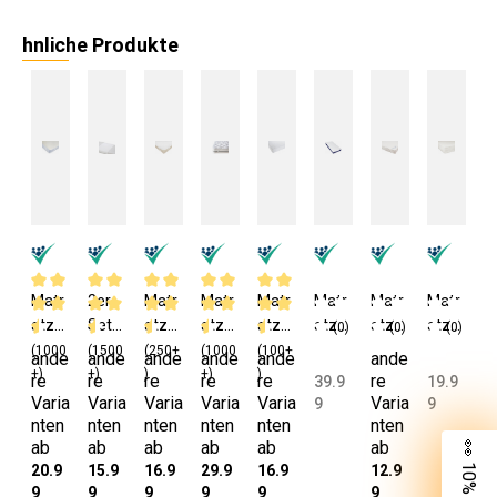
hnliche Produkte
Matr
2er
Matr
Matr
Matr
Matr
Matr
Matr
atze
Set
atze
atze
atze
atze
atze
atze
(0)
(0)
(0)
nsch
Matr
nsch
nsch
nsch
nsch
nsch
nsch
(1000
(1500
(250+
(1000
(100+
ande
ande
ande
ande
ande
ande
oner
atze
oner
oner
oner
oner
utz
utzh
+)
+)
)
+)
)
re
re
re
re
re
re
39.9
19.9
Bau
nsch
Bau
Mikro
Bau
Mikro
180x
ülle
Varia
Varia
Varia
Varia
Varia
Varia
9
9
mwol
oner
mwol
faser
mwol
faser
200
mit
nten
nten
nten
nten
nten
nten
ab
ab
ab
ab
ab
ab
le
100%
lmix
100x
lmix
90x2
cm
Gum
20.9
15.9
16.9
29.9
16.9
12.9
90x2
Bau
90x2
200
90x2
00
Bau
mizu
9
9
9
9
9
9
00
mwol
00
cm
00
cm
mwol
g