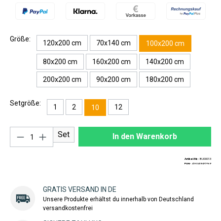
Größe:
120x200 cm
70x140 cm
100x200 cm
80x200 cm
160x200 cm
140x200 cm
200x200 cm
90x200 cm
180x200 cm
Setgröße:
1
2
12
10
Produkt Anzahl: Gib den gewünschten Wert ei
Set
In den Warenkorb
Artikel-Nr.:
BU00013
EAN:
4260408432568
GRATIS VERSAND IN DE
Unsere Produkte erhältst du innerhalb von Deutschland
versandkostenfrei