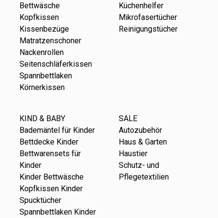
Bettwäsche
Küchenhelfer
Kopfkissen
Mikrofasertücher
Kissenbezüge
Reinigungstücher
Matratzenschoner
Nackenrollen
Seitenschläferkissen
Spannbettlaken
Körnerkissen
KIND & BABY
SALE
Bademäntel für Kinder
Autozubehör
Bettdecke Kinder
Haus & Garten
Bettwarensets für
Haustier
Kinder
Schutz- und
Kinder Bettwäsche
Pflegetextilien
Kopfkissen Kinder
Spucktücher
Spannbettlaken Kinder