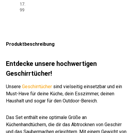
0
2
cm
40
cm
40
cm
0
er
0
0
17.
cm
cm
altr
x4
gra
x6
bla
cm
45
cm
cm
99
grü
far
os
0
u
0
u-
ver
x6
far
sch
n
blic
a
cm
cm
wei
sch
5
blic
wa
h
ß-
.
cm
h
rz/
sor
kar
Far
gra
sor
gra
tier
iert
be
u
tier
u
Produktbeschreibung
t
n
t
Entdecke unsere hochwertigen
Geschirrtücher!
Unsere
Geschirrtücher
sind vielseitig einsetzbar und ein
Must-Have für deine Küche, dein Esszimmer, deinen
Haushalt und sogar für den Outdoor-Bereich.
Das Set enthält eine optimale Größe an
Küchenhandtüchern, die dir das Abtrocknen von Geschirr
und das Saubermachen erleichtern. Mit einem Gewicht von