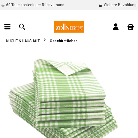
60 Tage kostenloser Rückversand
Sichere Bezahlung
alt springen
War
KÜCHE & HAUSHALT
Geschirrtücher
Bildergalerie überspringen