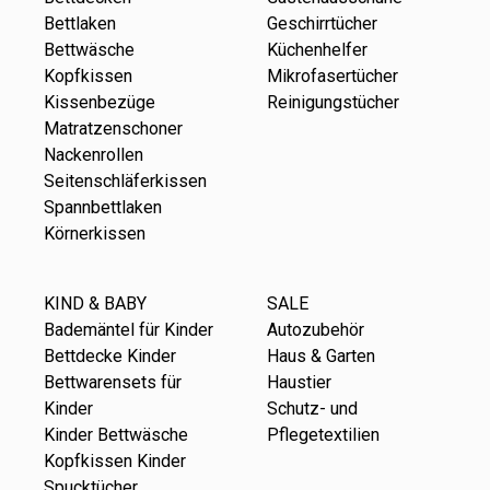
Bettlaken
Geschirrtücher
Bettwäsche
Küchenhelfer
Kopfkissen
Mikrofasertücher
Kissenbezüge
Reinigungstücher
Matratzenschoner
Nackenrollen
Seitenschläferkissen
Spannbettlaken
Körnerkissen
KIND & BABY
SALE
Bademäntel für Kinder
Autozubehör
Bettdecke Kinder
Haus & Garten
Bettwarensets für
Haustier
Kinder
Schutz- und
Kinder Bettwäsche
Pflegetextilien
Kopfkissen Kinder
Spucktücher