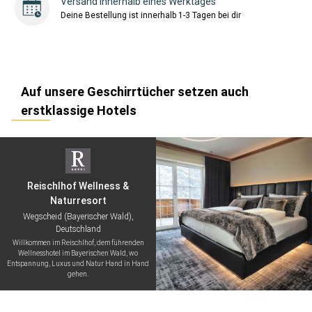
Versand innerhalb eines Werktages
Deine Bestellung ist innerhalb 1-3 Tagen bei dir
Auf unsere Geschirrtücher setzen auch
erstklassige Hotels
Reischlhof Wellness &
Naturresort
Wegscheid (Bayerischer Wald),
Deutschland
Willkommen im Reischlhof, dem führenden
Wellnesshotel im Bayerischen Wald, wo
Entspannung, Luxus und Natur Hand in Hand
gehen.