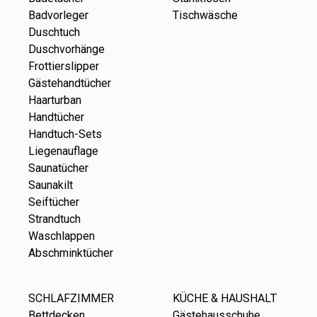
Badvorleger
Tischwäsche
Duschtuch
Duschvorhänge
Frottierslipper
Gästehandtücher
Haarturban
Handtücher
Handtuch-Sets
Liegenauflage
Saunatücher
Saunakilt
Seiftücher
Strandtuch
Waschlappen
Abschminktücher
SCHLAFZIMMER
KÜCHE & HAUSHALT
Bettdecken
Gästehausschuhe