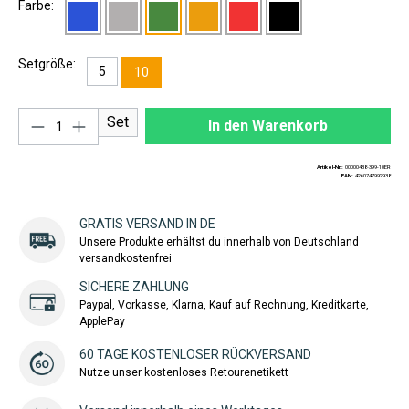
Farbe:
Setgröße:
5
10
Produkt Anzahl: Gib den gewünschten Wert ei
Set
In den Warenkorb
Artikel-Nr.:
00000438-399-10ER
EAN:
4260747992938
GRATIS VERSAND IN DE
Unsere Produkte erhältst du innerhalb von Deutschland
versandkostenfrei
SICHERE ZAHLUNG
Paypal, Vorkasse, Klarna, Kauf auf Rechnung, Kreditkarte,
ApplePay
60 TAGE KOSTENLOSER RÜCKVERSAND
Nutze unser kostenloses Retourenetikett