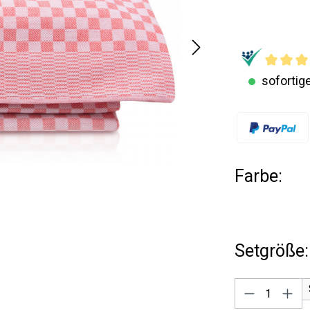
sofortige
Farbe:
Setgröße:
Produkt A