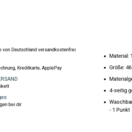
lb von Deutschland versandkostenfrei
Material
Größe: 4
echnung, Kreditkarte, ApplePay
ERSAND
Materialg
ikett
4-seitig 
ges
Waschbar 
gen bei dir
- 1 Punkt