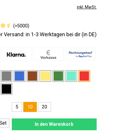
inkl. MwSt.
(>5000)
r Versand: in 1-3 Werktagen bei dir (in DE)
5
20
10
nzahl: Gib den gewünschten Wert ein oder
Set
In den Warenkorb