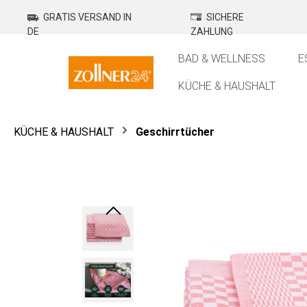
springen
Zur Hauptnavigation springen
GRATIS VERSAND IN
SICHERE
DE
ZAHLUNG
BAD & WELLNESS
E
KÜCHE & HAUSHALT
KÜCHE & HAUSHALT
Geschirrtücher
Bildergalerie überspringen