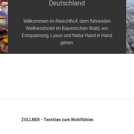
Deutschland
Willkommen im Reischlhof, dem führenden
Wellnesshotel im Bayerischen Wald, wo
Entspannung, Luxus und Natur Hand in Hand
gehen.
ZOLLNER - Textilien zum Wohlfühlen