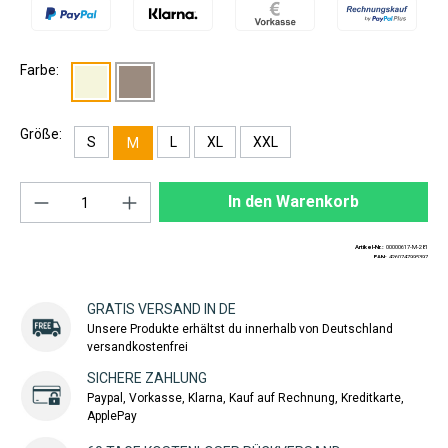
Farbe:
Größe:
S
L
XL
XXL
M
Produkt Anzahl: Gib den gewünschten Wert ei
In den Warenkorb
Artikel-Nr.:
00000617-M-281
EAN:
4260747995397
GRATIS VERSAND IN DE
Unsere Produkte erhältst du innerhalb von Deutschland
versandkostenfrei
SICHERE ZAHLUNG
Paypal, Vorkasse, Klarna, Kauf auf Rechnung, Kreditkarte,
ApplePay