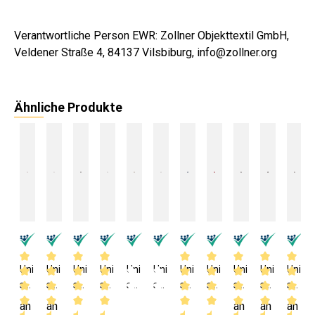
Verantwortliche Person EWR: Zollner Objekttextil GmbH,
Veldener Straße 4, 84137 Vilsbiburg, info@zollner.org
Ähnliche Produkte
Uni
Uni
Uni
Uni
Uni
Uni
Uni
Uni
Uni
Uni
Uni
sex
sex
sex
sex
sex
sex
sex
sex
sex
sex
sex
Ba
Ba
Ba
Ba
Ba
Ba
Ba
Ba
Ba
Ba
Ba
an
an
an
an
an