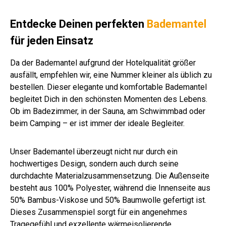
u
g/q
ß
wei
sto
m
m
ver
m
uni
ß
ne
wei
sch
Entdecke Deinen perfekten
Bademantel
wei
ß
.
für jeden Einsatz
ß
Far
be
n
Da der Bademantel aufgrund der Hotelqualität größer
ausfällt, empfehlen wir, eine Nummer kleiner als üblich zu
bestellen. Dieser elegante und komfortable Bademantel
begleitet Dich in den schönsten Momenten des Lebens.
Ob im Badezimmer, in der Sauna, am Schwimmbad oder
beim Camping – er ist immer der ideale Begleiter.
Unser Bademantel überzeugt nicht nur durch ein
hochwertiges Design, sondern auch durch seine
durchdachte Materialzusammensetzung. Die Außenseite
besteht aus 100% Polyester, während die Innenseite aus
50% Bambus-Viskose und 50% Baumwolle gefertigt ist.
Dieses Zusammenspiel sorgt für ein angenehmes
Tragegefühl und exzellente wärmeisolierende