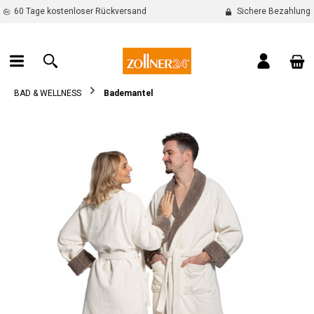
60 Tage kostenloser Rückversand
Sichere Bezahlung
alt springen
War
BAD & WELLNESS
Bademantel
Bildergalerie überspringen