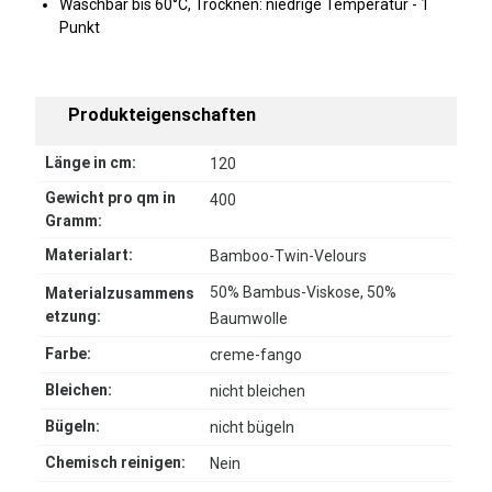
Waschbar bis 60°C, Trocknen: niedrige Temperatur - 1
Punkt
Produkteigenschaften
Länge in cm:
120
Gewicht pro qm in
400
Gramm:
Materialart:
Bamboo-Twin-Velours
50% Bambus-Viskose, 50%
Materialzusammens
etzung:
Baumwolle
Farbe:
creme-fango
Bleichen:
nicht bleichen
Bügeln:
nicht bügeln
Chemisch reinigen:
Nein