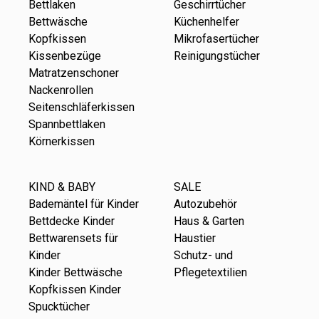
Bettlaken
Geschirrtücher
Bettwäsche
Küchenhelfer
Kopfkissen
Mikrofasertücher
Kissenbezüge
Reinigungstücher
Matratzenschoner
Nackenrollen
Seitenschläferkissen
Spannbettlaken
Körnerkissen
KIND & BABY
SALE
Bademäntel für Kinder
Autozubehör
Bettdecke Kinder
Haus & Garten
Bettwarensets für
Haustier
Kinder
Schutz- und
Kinder Bettwäsche
Pflegetextilien
Kopfkissen Kinder
Spucktücher