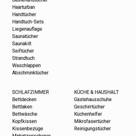
Haarturban
Handtücher
Handtuch-Sets
Liegenauflage
Saunatücher
Saunakilt
Seiftücher
Strandtuch
Waschlappen
Abschminktücher
SCHLAFZIMMER
KÜCHE & HAUSHALT
Bettdecken
Gästehausschuhe
Bettlaken
Geschirrtücher
Bettwäsche
Küchenhelfer
Kopfkissen
Mikrofasertücher
Kissenbezüge
Reinigungstücher
Matratzenschoner