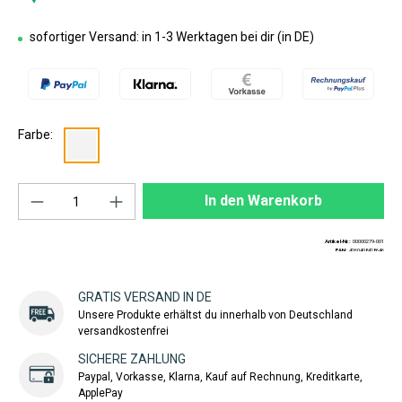
sofortiger Versand: in 1-3 Werktagen bei dir (in DE)
Farbe:
Produkt Anzahl: Gib den gewünschten Wert ei
In den Warenkorb
Artikel-Nr.:
00000279-001
EAN:
4260408428646
GRATIS VERSAND IN DE
Unsere Produkte erhältst du innerhalb von Deutschland
versandkostenfrei
SICHERE ZAHLUNG
Paypal, Vorkasse, Klarna, Kauf auf Rechnung, Kreditkarte,
ApplePay