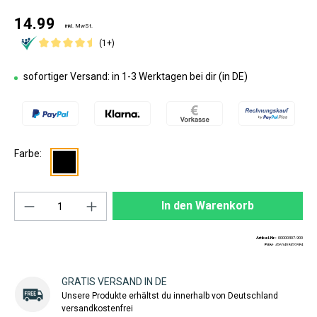
14.99
inkl. MwSt.
(1+)
sofortiger Versand: in 1-3 Werktagen bei dir (in DE)
Farbe:
Produkt Anzahl: Gib den gewünschten Wert ei
In den Warenkorb
Artikel-Nr.:
00000307-900
EAN:
4260408429384
GRATIS VERSAND IN DE
Unsere Produkte erhältst du innerhalb von Deutschland
versandkostenfrei