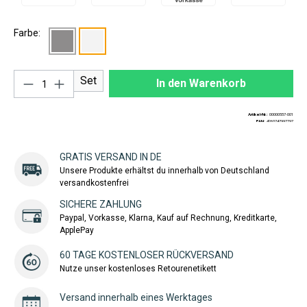
Farbe:
Produkt Anzahl: Gib den gewünschten Wert ei
Set
In den Warenkorb
Artikel-Nr.:
00000557-001
EAN:
4260747997797
GRATIS VERSAND IN DE
Unsere Produkte erhältst du innerhalb von Deutschland
versandkostenfrei
SICHERE ZAHLUNG
Paypal, Vorkasse, Klarna, Kauf auf Rechnung, Kreditkarte,
ApplePay
60 TAGE KOSTENLOSER RÜCKVERSAND
Nutze unser kostenloses Retourenetikett
Versand innerhalb eines Werktages