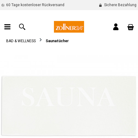
60 Tage kostenloser Rückversand
Sichere Bezahlung
alt springen
War
BAD & WELLNESS
Saunatücher
Bildergalerie überspringen