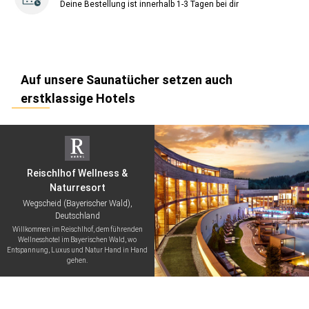
Deine Bestellung ist innerhalb 1-3 Tagen bei dir
Auf unsere Saunatücher setzen auch
erstklassige Hotels
Reischlhof Wellness &
Naturresort
Wegscheid (Bayerischer Wald),
Deutschland
Willkommen im Reischlhof, dem führenden
Wellnesshotel im Bayerischen Wald, wo
Entspannung, Luxus und Natur Hand in Hand
gehen.