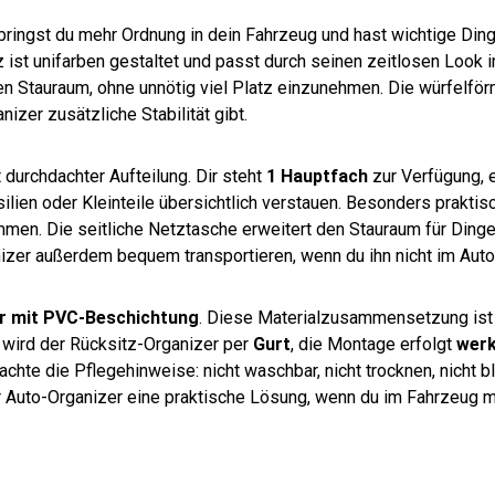
ngst du mehr Ordnung in dein Fahrzeug und hast wichtige Dinge 
z ist unifarben gestaltet und passt durch seinen zeitlosen Look
hen Stauraum, ohne unnötig viel Platz einzunehmen. Die würfelfö
zer zusätzliche Stabilität gibt.
 durchdachter Aufteilung. Dir steht
1 Hauptfach
zur Verfügung, 
ilien oder Kleinteile übersichtlich verstauen. Besonders praktis
men. Die seitliche Netztasche erweitert den Stauraum für Dinge,
zer außerdem bequem transportieren, wenn du ihn nicht im Auto 
r mit PVC-Beschichtung
. Diese Materialzusammensetzung ist 
 wird der Rücksitz-Organizer per
Gurt
, die Montage erfolgt
wer
chte die Pflegehinweise: nicht waschbar, nicht trocknen, nicht b
r Auto-Organizer eine praktische Lösung, wenn du im Fahrzeug me