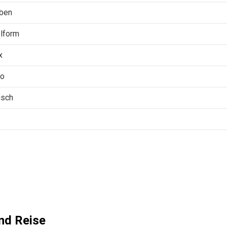
rben
lform
x
so
isch
nd Reise