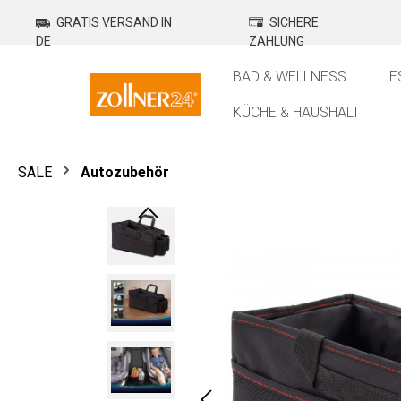
springen
Zur Hauptnavigation springen
GRATIS VERSAND IN
SICHERE
DE
ZAHLUNG
BAD & WELLNESS
E
KÜCHE & HAUSHALT
SALE
Autozubehör
Bildergalerie überspringen