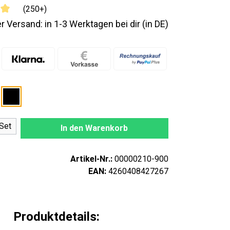
(250+)
r Versand: in 1-3 Werktagen bei dir (in DE)
nzahl: Gib den gewünschten Wert ein oder
Set
In den Warenkorb
Artikel-Nr.:
00000210-900
EAN:
4260408427267
Produktdetails: