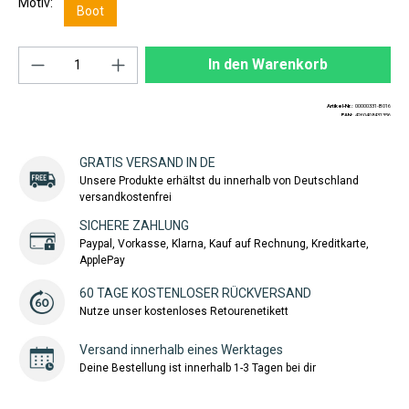
Motiv:
Boot
Produkt Anzahl: Gib den gewünschten Wert ei
In den Warenkorb
Artikel-Nr.:
00000331-B016
EAN:
4260408431356
GRATIS VERSAND IN DE
Unsere Produkte erhältst du innerhalb von Deutschland
versandkostenfrei
SICHERE ZAHLUNG
Paypal, Vorkasse, Klarna, Kauf auf Rechnung, Kreditkarte,
ApplePay
60 TAGE KOSTENLOSER RÜCKVERSAND
Nutze unser kostenloses Retourenetikett
Versand innerhalb eines Werktages
Deine Bestellung ist innerhalb 1-3 Tagen bei dir