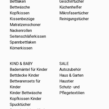
Bettlaken
Geschirrtücher
Bettwäsche
Küchenhelfer
Kopfkissen
Mikrofasertücher
Kissenbezüge
Reinigungstücher
Matratzenschoner
Nackenrollen
Seitenschläferkissen
Spannbettlaken
Körnerkissen
KIND & BABY
SALE
Bademäntel für Kinder
Autozubehör
Bettdecke Kinder
Haus & Garten
Bettwarensets für
Haustier
Kinder
Schutz- und
Kinder Bettwäsche
Pflegetextilien
Kopfkissen Kinder
Spucktücher