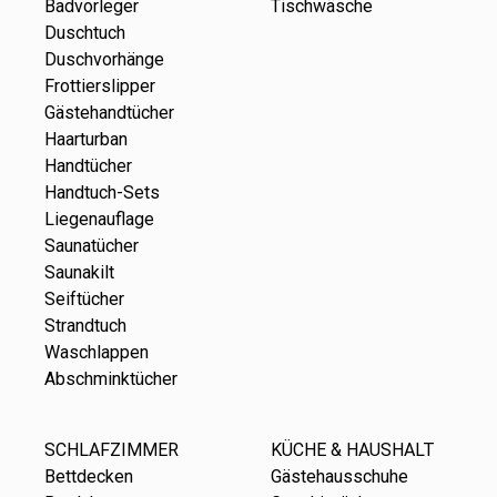
Badvorleger
Tischwäsche
Duschtuch
Duschvorhänge
Frottierslipper
Gästehandtücher
Haarturban
Handtücher
Handtuch-Sets
Liegenauflage
Saunatücher
Saunakilt
Seiftücher
Strandtuch
Waschlappen
Abschminktücher
SCHLAFZIMMER
KÜCHE & HAUSHALT
Bettdecken
Gästehausschuhe