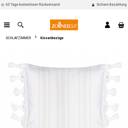
60 Tage kostenloser Rückversand
Sichere Bezahlung
alt springen
War
SCHLAFZIMMER
Kissenbezüge
Bildergalerie überspringen