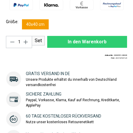
Größe:
40x40 cm
Produkt Anzahl: Gib den gewünschten Wert ei
Set
In den Warenkorb
Artikel-Nr.:
00000551-040040
EAN:
4260747992143
GRATIS VERSAND IN DE
Unsere Produkte erhältst du innerhalb von Deutschland
versandkostenfrei
SICHERE ZAHLUNG
Paypal, Vorkasse, Klarna, Kauf auf Rechnung, Kreditkarte,
ApplePay
60 TAGE KOSTENLOSER RÜCKVERSAND
Nutze unser kostenloses Retourenetikett