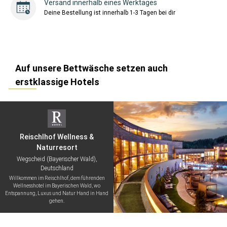
Versand innerhalb eines Werktages
Deine Bestellung ist innerhalb 1-3 Tagen bei dir
Auf unsere Bettwäsche setzen auch
erstklassige Hotels
Reischlhof Wellness &
Naturresort
Wegscheid (Bayerischer Wald),
Deutschland
Willkommen im Reischlhof, dem führenden
Wellnesshotel im Bayerischen Wald, wo
Entspannung, Luxus und Natur Hand in Hand
gehen.