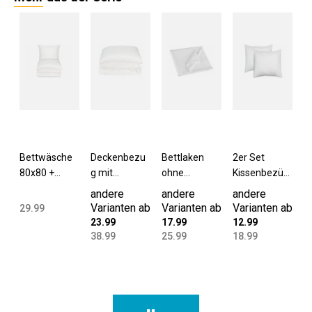
Bettwäsche
Deckenbezu
Bettlaken
2er Set
80x80 +
g mit
ohne
Kissenbezüg
140x200 cm
Knöpfen
Gummizug
e 80x80 cm
andere
andere
andere
Baumwolle
240x220 cm
300x300 cm
Baumwolle
Varianten ab
Varianten ab
Varianten ab
29.99
weiß
Baumwolle
125 g/qm
weiß
23.99
17.99
12.99
weiß
Baumwolle
38.99
25.99
18.99