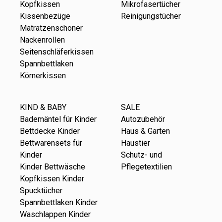
Kopfkissen
Mikrofasertücher
Kissenbezüge
Reinigungstücher
Matratzenschoner
Nackenrollen
Seitenschläferkissen
Spannbettlaken
Körnerkissen
KIND & BABY
SALE
Bademäntel für Kinder
Autozubehör
Bettdecke Kinder
Haus & Garten
Bettwarensets für
Haustier
Kinder
Schutz- und
Kinder Bettwäsche
Pflegetextilien
Kopfkissen Kinder
Spucktücher
Spannbettlaken Kinder
Waschlappen Kinder