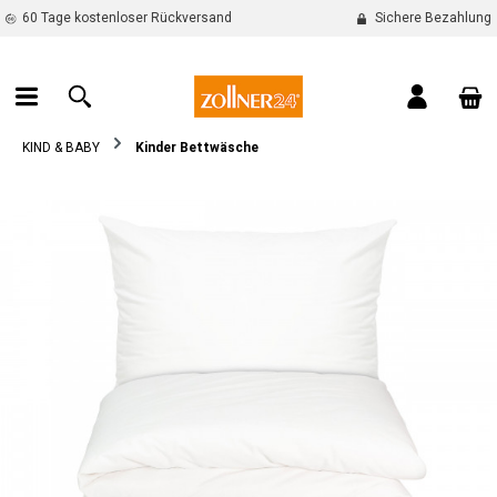
60 Tage kostenloser Rückversand
Sichere Bezahlung
alt springen
War
KIND & BABY
Kinder Bettwäsche
Bildergalerie überspringen