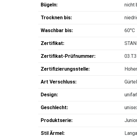
Bügeln:
nicht
Trocknen bis:
niedr
Waschbar bis:
60°C
Zertifikat:
STAN
Zertifikat-Prüfnummer:
03.T.
Zertifizierungsstelle:
Hohen
Art Verschluss:
Gürtel
Design:
unifa
Geschlecht:
unise
Produktserie:
Junio
Stil Ärmel:
Lang