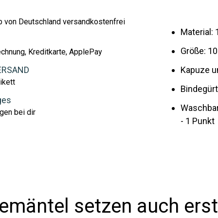
lb von Deutschland versandkostenfrei
Material
Größe: 1
echnung, Kreditkarte, ApplePay
ERSAND
Kapuze u
ikett
Bindegürt
ges
Waschbar 
gen bei dir
- 1 Punkt
emäntel setzen auch erst