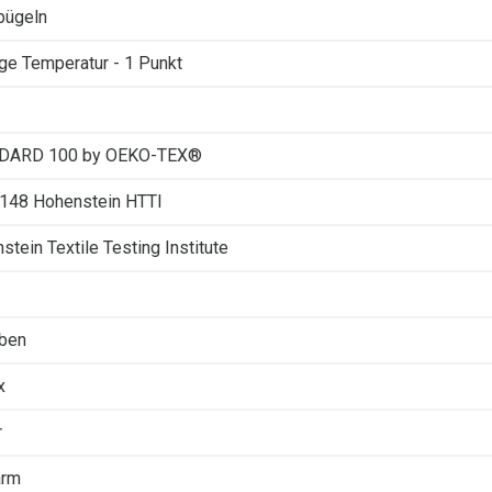
 bügeln
ige Temperatur - 1 Punkt
DARD 100 by OEKO-TEX®
3148 Hohenstein HTTI
stein Textile Testing Institute
rben
x
r
arm