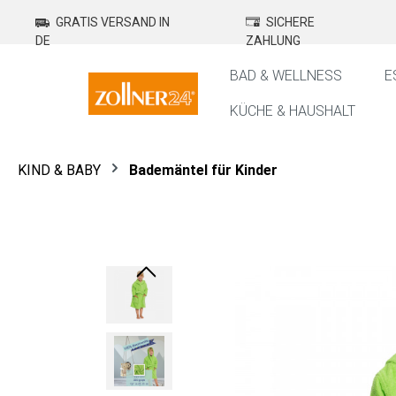
springen
Zur Hauptnavigation springen
GRATIS VERSAND IN
SICHERE
DE
ZAHLUNG
BAD & WELLNESS
E
KÜCHE & HAUSHALT
KIND & BABY
Bademäntel für Kinder
Bildergalerie überspringen