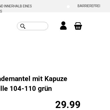
BARRIEREFREI
D INNERHALB EINES
S
Warenkorb enthäl
ademantel mit Kapuze
le 104-110 grün
29.99