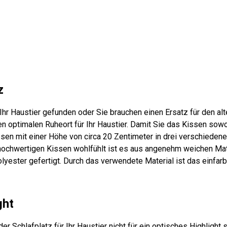
z
 Ihr Haustier gefunden oder Sie brauchen einen Ersatz für den al
 optimalen Ruheort für Ihr Haustier. Damit Sie das Kissen sowoh
en mit einer Höhe von circa 20 Zentimeter in drei verschiedene
 hochwertigen Kissen wohlfühlt ist es aus angenehm weichen Mate
olyester gefertigt. Durch das verwendete Material ist das einfa
ght
er Schlafplatz für Ihr Haustier nicht für ein optisches Highligh