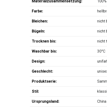
Materialzusammensetzung:
100% 
Farbe:
hellb
Bleichen:
nicht
Bügeln:
nicht
Trocknen bis:
nicht
Waschbar bis:
30°C
Design:
unifa
Geschlecht:
unise
Produktserie:
Sam
Stil:
klass
Ursprungsland:
China