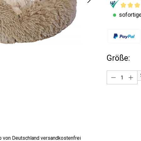
sofortige
Größe:
Produkt A
lb von Deutschland versandkostenfrei