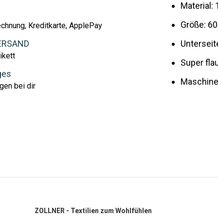
Material:
Größe: 60
echnung, Kreditkarte, ApplePay
ERSAND
Unterseit
ikett
Super fla
ges
Maschine
gen bei dir
ZOLLNER - Textilien zum Wohlfühlen