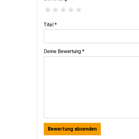
★
★
★
★
★
Titel *
Deine Bewertung *
Bewertung absenden