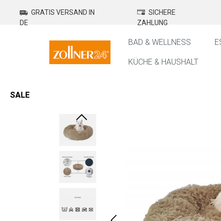
springen
Zur Hauptnavigation springen
GRATIS VERSAND IN
SICHERE
DE
ZAHLUNG
BAD & WELLNESS
E
KÜCHE & HAUSHALT
SALE
Bildergalerie überspringen