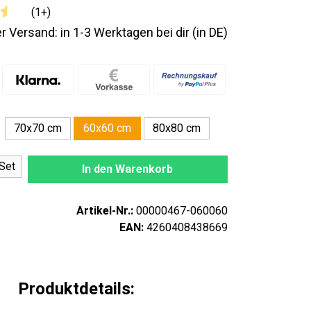
(1+)
r Versand: in 1-3 Werktagen bei dir (in DE)
70x70 cm
80x80 cm
60x60 cm
nzahl: Gib den gewünschten Wert ein oder
Set
In den Warenkorb
Artikel-Nr.:
00000467-060060
EAN:
4260408438669
Produktdetails: