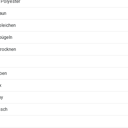
Polyester
raun
 bleichen
 bügeln
 trocknen
rben
x
my
isch