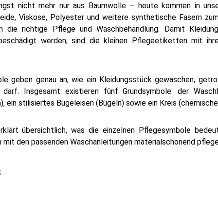
ngst nicht mehr nur aus Baumwolle – heute kommen in unser
Seide, Viskose, Polyester und weitere synthetische Fasern zum
n die richtige Pflege und Waschbehandlung. Damit Kleidung 
beschädigt werden, sind die kleinen Pflegeetiketten mit i
e geben genau an, wie ein Kleidungsstück gewaschen, getroc
n darf. Insgesamt existieren fünf Grundsymbole: der Wasch
), ein stilisiertes Bügeleisen (Bügeln) sowie ein Kreis (chemische
klärt übersichtlich, was die einzelnen Pflegesymbole bedeute
en mit den passenden Waschanleitungen materialschonend pflege
s