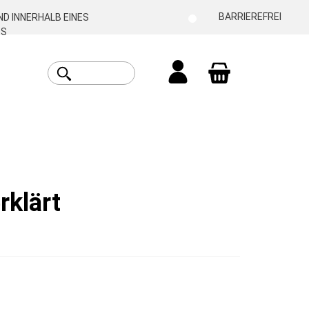
BARRIEREFREI
D INNERHALB EINES
ES
Warenkorb enthäl
rklärt