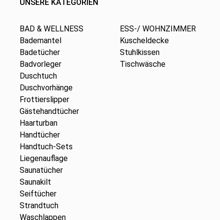
UNSERE KATEGORIEN
BAD & WELLNESS
ESS-/ WOHNZIMMER
Bademantel
Kuscheldecke
Badetücher
Stuhlkissen
Badvorleger
Tischwäsche
Duschtuch
Duschvorhänge
Frottierslipper
Gästehandtücher
Haarturban
Handtücher
Handtuch-Sets
Liegenauflage
Saunatücher
Saunakilt
Seiftücher
Strandtuch
Waschlappen