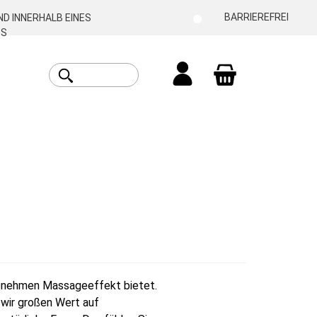
BARRIEREFREI
D INNERHALB EINES
ES
Warenkorb enthäl
ngenehmen Massageeffekt bietet.
 wir großen Wert auf