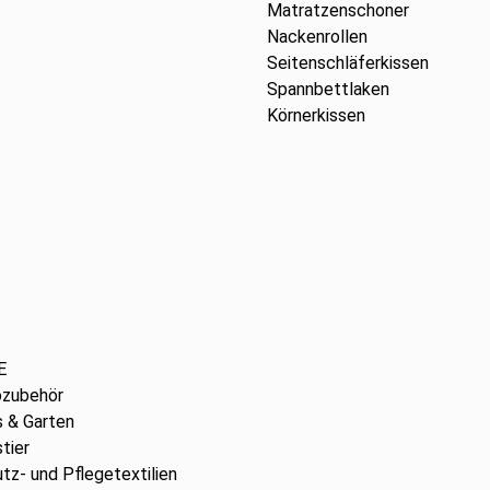
Matratzenschoner
Nackenrollen
Seitenschläferkissen
Spannbettlaken
Körnerkissen
E
ozubehör
 & Garten
tier
tz- und Pflegetextilien