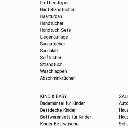
Frottierslipper
Gästehandtücher
Haarturban
Handtücher
Handtuch-Sets
Liegenauflage
Saunatücher
Saunakilt
Seiftücher
Strandtuch
Waschlappen
Abschminktücher
KIND & BABY
SAL
Bademäntel für Kinder
Aut
Bettdecke Kinder
Haus
Bettwarensets für Kinder
Haus
Kinder Bettwäsche
Schu