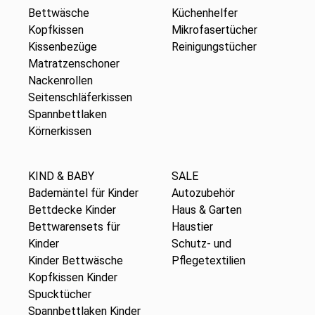
Bettwäsche
Küchenhelfer
Kopfkissen
Mikrofasertücher
Kissenbezüge
Reinigungstücher
Matratzenschoner
Nackenrollen
Seitenschläferkissen
Spannbettlaken
Körnerkissen
KIND & BABY
SALE
Bademäntel für Kinder
Autozubehör
Bettdecke Kinder
Haus & Garten
Bettwarensets für
Haustier
Kinder
Schutz- und
Kinder Bettwäsche
Pflegetextilien
Kopfkissen Kinder
Spucktücher
Spannbettlaken Kinder